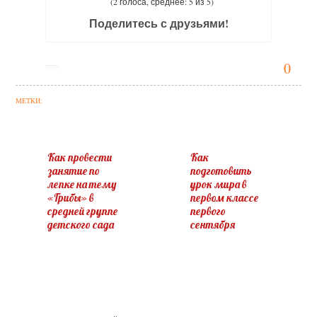
(2 голоса, среднее: 5 из 5)
Поделитесь с друзьями!
0
МЕТКИ:
Как провести
Как
занятие по
подготовить
лепке на тему
урок мира в
«Грибы» в
первом классе
средней группе
первого
детского сада
сентября