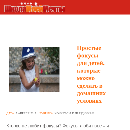
КОНКУРСЫ К
ПРАЗДНИКАМ
Простые
фокусы
для детей,
которые
можно
сделать в
домашних
условиях
ДАТА:
5 АПРЕЛЯ 2017
РУБРИКА:
КОНКУРСЫ К ПРАЗДНИКАМ
Кто же не любит фокусы? Фокусы любят все – и