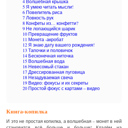
4
Волшебная крышка
5
Я умею читать мысли!
6
Повелитель риса
7
Ловкость рук
8
Конфеты из… конфетти?
9
Не лопающийся шарик
10
Превращение фруктов
11
Монета -акробат
12
Я знаю дату вашего рождения!
13
Тапочки и половичок
14
Бесконечная ниточка
15
Волшебная вода
16
Невесомый стакан
17
Дрессированная пуговица
18
Незадуваемая свеча
19
Видео: фокусы и их секреты
20
Простой фокус с картами – видео
Книга-копилка
И это не простая копилка, а волшебная – монет в ней
становится всё больше и больше! Кладём на