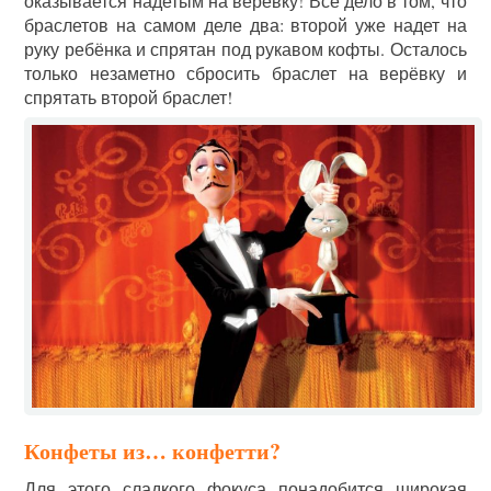
оказывается надетым на верёвку! Всё дело в том, что
браслетов на самом деле два: второй уже надет на
руку ребёнка и спрятан под рукавом кофты. Осталось
только незаметно сбросить браслет на верёвку и
спрятать второй браслет!
Конфеты из… конфетти?
Для этого сладкого фокуса понадобится широкая