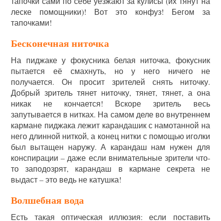
тапочки сами по себе уезжают за кулисы (их тянут на
леске помощники)! Вот это конфуз! Бегом за
тапочками!
Бесконечная ниточка
На пиджаке у фокусника белая ниточка, фокусник
пытается её смахнуть, но у него ничего не
получается. Он просит зрителей снять ниточку.
Добрый зритель тянет ниточку, тянет, тянет, а она
никак не кончается! Вскоре зритель весь
запутывается в нитках. На самом деле во внутреннем
кармане пиджака лежит карандашик с намотанной на
него длинной ниткой, а конец нитки с помощью иголки
был вытащен наружу. А карандаш нам нужен для
конспирации – даже если внимательные зрители что-
то заподозрят, карандаш в кармане секрета не
выдаст – это ведь не катушка!
Волшебная вода
Есть такая оптическая иллюзия: если поставить