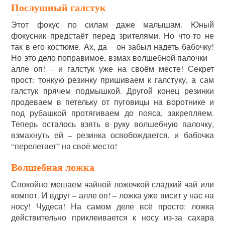
Послушный галстук
Этот фокус по силам даже малышам. Юный
фокусник предстаёт перед зрителями. Но что-то не
так в его костюме. Ах, да – он забыл надеть бабочку!
Но это дело поправимое, взмах волшебной палочки –
алле оп! – и галстук уже на своём месте! Секрет
прост: тонкую резинку пришиваем к галстуку, а сам
галстук прячем подмышкой. Другой конец резинки
продеваем в петельку от пуговицы на воротнике и
под рубашкой протягиваем до пояса, закрепляем.
Теперь осталось взять в руку волшебную палочку,
взмахнуть ей – резинка освобождается, и бабочка
“перелетает” на своё место!
Волшебная ложка
Спокойно мешаем чайной ложечкой сладкий чай или
компот. И вдруг – алле оп! – ложка уже висит у нас на
носу! Чудеса! На самом деле всё просто: ложка
действительно приклеивается к носу из-за сахара