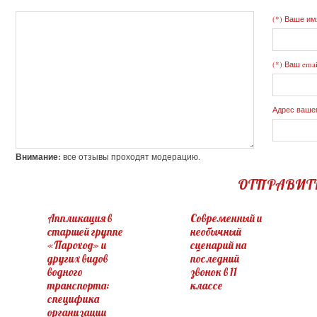
(*) Ваше им
(*) Ваш emai
Адрес вашег
Внимание:
все отзывы проходят модерацию.
ОТПРАВИТ
Аппликация в
Современный и
старшей группе
необычный
«Пароход» и
сценарий на
других видов
последний
водного
звонок в 11
транспорта:
классе
специфика
организации