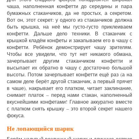
чаша, наполненная конфетти до середины и пара
бумажных стаканчиков, да не простых, а секретом.
Вот он, этот секрет: у одного из стаканчиков должна
быть крышка, на неё мы густо-густо приклеиваем
конфетти. Дальше дело техники. В стаканчик с
крышкой кладём конфеты и закапываем его в чашу с
конфетти. Ребёнок демонстрирует чашу зрителям.
Чтобы все увидели, что тут нет никакого обмана,
зачерпывает другим стаканчиком конфетти и
высыпает их обратно в чашу с достаточно большой
высоты. Потом зачерпывает конфетти ещё раз (а на
самом деле берёт другой стаканчик, а первый прячет
в чаше), накрывает его платком, читает заклинание,
снимает платок – перед нами стакан, наполненный
вкуснейшими конфетами! Главное аккуратно вместе
с платком снять крышку – это второй секрет нашего
фокуса.
Не лопающийся шарик
Берём надутый воздушный шарик и длинную острую