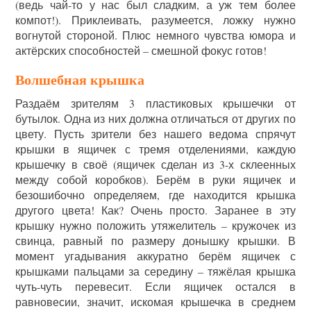
(ведь чай-то у нас был сладким, а уж тем более
компот!). Приклеивать, разумеется, ложку нужно
вогнутой стороной. Плюс немного чувства юмора и
актёрских способностей – смешной фокус готов!
Волшебная крышка
Раздаём зрителям 3 пластиковых крышечки от
бутылок. Одна из них должна отличаться от других по
цвету. Пусть зрители без нашего ведома спрячут
крышки в ящичек с тремя отделениями, каждую
крышечку в своё (ящичек сделан из 3-х склеенных
между собой коробков). Берём в руки ящичек и
безошибочно определяем, где находится крышка
другого цвета! Как? Очень просто. Заранее в эту
крышку нужно положить утяжелитель – кружочек из
свинца, равный по размеру донышку крышки. В
момент угадывания аккуратно берём ящичек с
крышками пальцами за середину – тяжёлая крышка
чуть-чуть перевесит. Если ящичек остался в
равновесии, значит, искомая крышечка в среднем