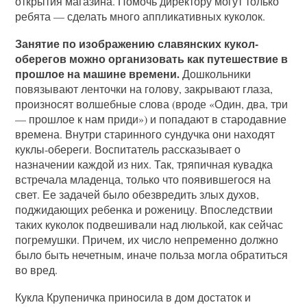
открытия магазина. Помочь директору могут только
ребята — сделать много аппликативных куколок.
Занятие по изображению славянских кукол-
оберегов можно организовать как путешествие в
прошлое на машине времени.
Дошкольники
повязывают ленточки на голову, закрывают глаза,
произносят волшебные слова (вроде «Один, два, три
— прошлое к нам приди») и попадают в стародавние
времена. Внутри старинного сундучка они находят
куклы-обереги. Воспитатель рассказывает о
назначении каждой из них. Так, тряпичная кувадка
встречала младенца, только что появившегося на
свет. Ее задачей было обезвредить злых духов,
поджидающих ребенка и роженицу. Впоследствии
таких куколок подвешивали над люлькой, как сейчас
погремушки. Причем, их число непременно должно
было быть нечетным, иначе польза могла обратиться
во вред.
Кукла Крупеничка приносила в дом достаток и