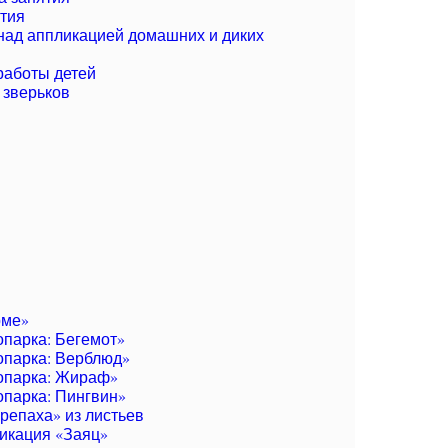
тия
над аппликацией домашних и диких
работы детей
 зверьков
рме»
парка: Бегемот»
опарка: Верблюд»
опарка: Жираф»
парка: Пингвин»
репаха» из листьев
икация «Заяц»