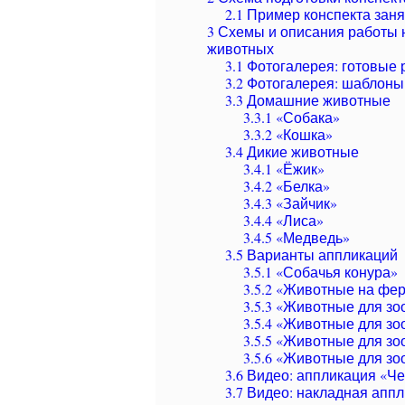
2.1
Пример конспекта заня
3
Схемы и описания работы 
животных
3.1
Фотогалерея: готовые 
3.2
Фотогалерея: шаблоны
3.3
Домашние животные
3.3.1
«Собака»
3.3.2
«Кошка»
3.4
Дикие животные
3.4.1
«Ёжик»
3.4.2
«Белка»
3.4.3
«Зайчик»
3.4.4
«Лиса»
3.4.5
«Медведь»
3.5
Варианты аппликаций
3.5.1
«Собачья конура»
3.5.2
«Животные на фе
3.5.3
«Животные для зоо
3.5.4
«Животные для зо
3.5.5
«Животные для зо
3.5.6
«Животные для зоо
3.6
Видео: аппликация «Че
3.7
Видео: накладная аппл