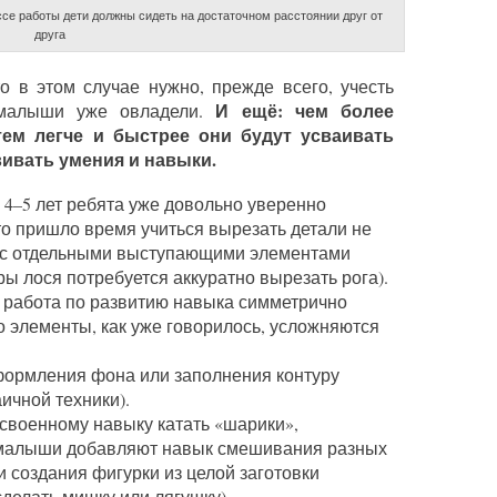
ссе работы дети должны сидеть на достаточном расстоянии друг от
друга
о в этом случае нужно, прежде всего, учесть
И ещё: чем более
 малыши уже овладели.
тем легче и быстрее они будут усваивать
ивать умения и навыки.
 4–5 лет ребята уже довольно уверенно
то пришло время учиться вырезать детали не
 и с отдельными выступающими элементами
ы лося потребуется аккуратно вырезать рога).
 работа по развитию навыка симметрично
о элементы, как уже говорилось, усложняются
формления фона или заполнения контуру
ичной техники).
освоенному навыку катать «шарики»,
, малыши добавляют навык смешивания разных
и создания фигурки из целой заготовки
сделать мишку или лягушку).