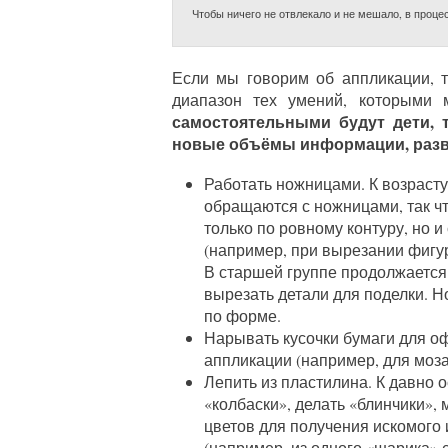
Чтобы ничего не отвлекало и не мешало, в проце
Если мы говорим об аппликации, т
диапазон тех умений, которыми
самостоятельными будут дети, 
новые объёмы информации, разв
Работать ножницами. К возрасту
обращаются с ножницами, так ч
только по ровному контуру, но
(например, при вырезании фигур
В старшей группе продолжается
вырезать детали для поделки. Н
по форме.
Нарывать кусочки бумаги для о
аппликации (например, для моза
Лепить из пластилина. К давно 
«колбаски», делать «блинчики»
цветов для получения искомого 
(например, из одного «шарика» 