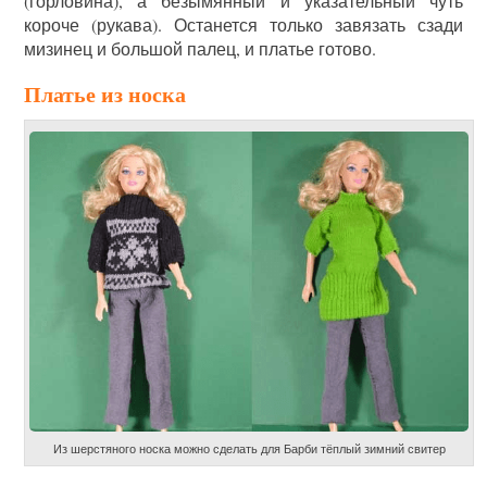
(горловина), а безымянный и указательный чуть
короче (рукава). Останется только завязать сзади
мизинец и большой палец, и платье готово.
Платье из носка
Из шерстяного носка можно сделать для Барби тёплый зимний свитер