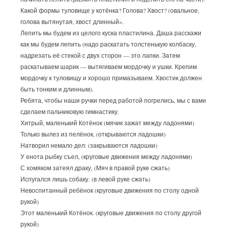
Какой формы туловище у котёнка? Голова? Хвост? (овальное,
голова вытянутая, хвост длинный».
Лепить мы будем из целого куска пластилина. Даша расскажи
как мы будем лепить (надо раскатать толстенькую колбаску,
надрезать её стекой с двух сторон — это лапки. Затем
раскатываем шарик — вытягиваем мордочку и ушки. Крепим
мордочку к туловищу и хорошо примазываем. Хвостик должен
быть тонким и длинным).
Ребята, чтобы наши ручки перед работой погрелись, мы с вами
сделаем пальчиковую гимнастику.
Хитрый, маленький Котёнок (мячик зажат между ладонями)
Только вылез из пелёнок, (открываются ладошки)
Натворил немало дел: (закрываются ладошки)
У енота рыбку съел, (круговые движения между ладонями)
С хомяком затеял драку, (Мяч в правой руке сжать)
Испугался лишь собаку. (в левой руке сжать)
Невоспитанный ребёнок (круговые движения по столу одной
рукой)
Этот маленький Котёнок. (круговые движения по столу другой
рукой)