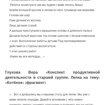
-Ребята посмотрите как мы будем с вами лепить Машу
Берём большой кусочек и лепим из него туловище как морковка
Голова как шар
Руки делаем из жгутика
Лицо делаем стекой
А дальше приступаем к украшению головы и длинного пальто.
Делаем белый воротник. На голове шапочку с белым помпоном.
4 этап. Выполнение работы детьми Под проговаривание
действий со стороны воспитателя.
5 этап анализ работ
-Какие вы все молодцы…>
Глухова Вера «Конспект продуктивной
деятельности в старшей группе. Лепка на тему:
«Котёнок» (фрагмент)
<…Вот и добрались мы к нашему столу для лепки. Мы уже с
вами лепили лошадку. Давайте вспомним с чего нужно
начинать лепить (размять пластилин и поделить его на части).