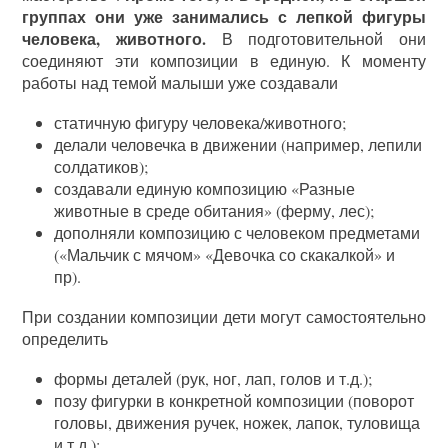
группах они уже занимались с лепкой фигуры
человека, животного.
В подготовительной они
соединяют эти композиции в единую. К моменту
работы над темой малыши уже создавали
статичную фигуру человека/животного;
делали человечка в движении (например, лепили
солдатиков);
создавали единую композицию «Разные
животные в среде обитания» (ферму, лес);
дополняли композицию с человеком предметами
(«Мальчик с мячом» «Девочка со скакалкой» и
пр).
При создании композиции дети могут самостоятельно
определить
формы деталей (рук, ног, лап, голов и т.д.);
позу фигурки в конкретной композиции (поворот
головы, движения ручек, ножек, лапок, туловища
и т.д.);