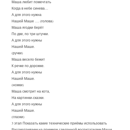
Маша любит помечтать
Когда в небе синева…
А для этого нужна
Нашей Маше …. (голова)
Маша ягодки берёт
По две, по три штучки.
А для этого нужны
Нашей Маше.
(ручки)
Маша весело бежит
К речке по дорожке.
А для этого нужны
Нашей Маше.
(ножки)
Маша смотрит на кота,
На картинки-сказки.
А для этого нужны
Нашей Маше.
(глазки)
3 этап Показать какие технические приёмы использовать
Рассматриваем на примере сделанной воспитателем Маши