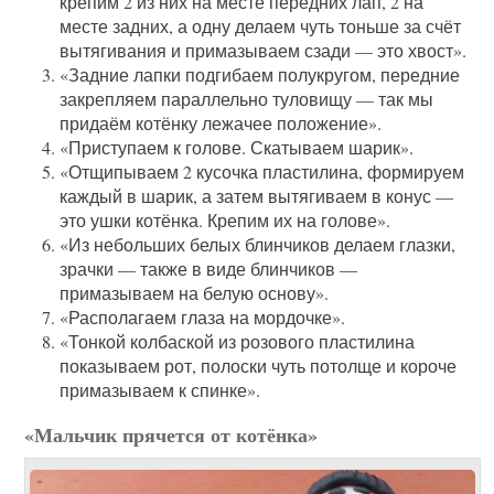
крепим 2 из них на месте передних лап, 2 на
месте задних, а одну делаем чуть тоньше за счёт
вытягивания и примазываем сзади — это хвост».
«Задние лапки подгибаем полукругом, передние
закрепляем параллельно туловищу — так мы
придаём котёнку лежачее положение».
«Приступаем к голове. Скатываем шарик».
«Отщипываем 2 кусочка пластилина, формируем
каждый в шарик, а затем вытягиваем в конус —
это ушки котёнка. Крепим их на голове».
«Из небольших белых блинчиков делаем глазки,
зрачки — также в виде блинчиков —
примазываем на белую основу».
«Располагаем глаза на мордочке».
«Тонкой колбаской из розового пластилина
показываем рот, полоски чуть потолще и короче
примазываем к спинке».
«Мальчик прячется от котёнка»