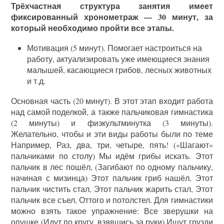
Трёхчастная структура занятия имеет
фиксированный хронометраж — 30 минут, за
который необходимо пройти все этапы.
Мотивация (5 минут). Помогает настроиться на
работу, актуализировать уже имеющиеся знания
малышей, касающиеся грибов, лесных животных
и т.д.
Основная часть (20 минут). В этот этап входит работа
над самой поделкой, а также пальчиковая гимнастика
(2 минуты) и физкультминутка (3 минуты).
Желательно, чтобы и эти виды работы были по теме
Например, Раз, два, три, четыре, пять! («Шагают»
пальчиками по столу) Мы идём грибы искать. Этот
пальчик в лес пошёл, (Загибают по одному пальчику,
начиная с мизинца) Этот пальчик гриб нашёл, Этот
пальчик чистить стал, Этот пальчик жарить стал, Этот
пальчик все съел, Оттого и потолстел. Для гимнастики
можно взять такое упражнение: Все зверушки на
опушке (Идут по кругу, взявшись за руки) Ищут грузди