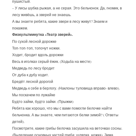
пушистый.
– У лисы шубка рыжая, а не серая. Это бельчонок. Да, гномик, в
лесу живёшь, а зверей не знаешь.
А вы знаете ребята, какие звери в лесу живут? Знаем и
покажем.
Физкультминутка «Театр зверей».
По сухой лесной дорожке
Топ-топ-топ, топочут ножки.
Ходит, бродит вдоль дорожки
Весь в иголках серый ёжик. (Ходьба на месте)
Медведь по лесу бродит
От дуба к дубу ходит.
Бредёт лесной дорогой
Медведь к себе в берлогу. (Наклоны туловища вправо- влево).
Мы поскачем по лужайке
Будто зайки, будто зайки. (Прыжки)
Ребята как хорошо, что мы с вами помогли белочке найти
бельчонка. А вы знаете, чем питаются белки зимой? ( Ответы
детей).
Посмотрите, какие грибы белочка засушила на веточках сосны.
(Выделение основных частей гриба: шляпка, ножка). Зима