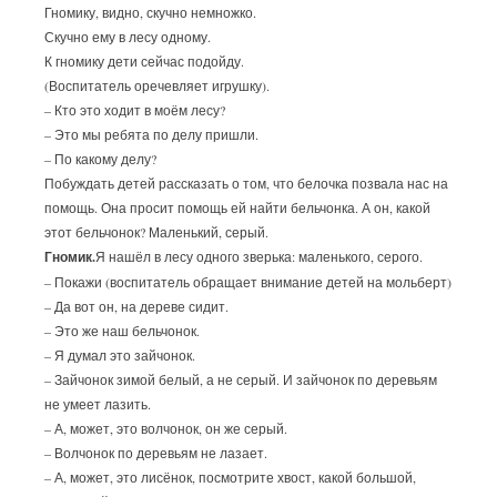
Гномику, видно, скучно немножко.
Скучно ему в лесу одному.
К гномику дети сейчас подойду.
(Воспитатель оречевляет игрушку).
– Кто это ходит в моём лесу?
– Это мы ребята по делу пришли.
– По какому делу?
Побуждать детей рассказать о том, что белочка позвала нас на
помощь. Она просит помощь ей найти бельчонка. А он, какой
этот бельчонок? Маленький, серый.
Гномик.
Я нашёл в лесу одного зверька: маленького, серого.
– Покажи (воспитатель обращает внимание детей на мольберт)
– Да вот он, на дереве сидит.
– Это же наш бельчонок.
– Я думал это зайчонок.
– Зайчонок зимой белый, а не серый. И зайчонок по деревьям
не умеет лазить.
– А, может, это волчонок, он же серый.
– Волчонок по деревьям не лазает.
– А, может, это лисёнок, посмотрите хвост, какой большой,