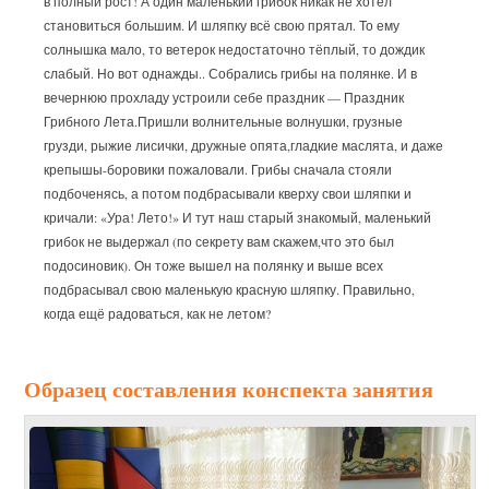
в полный рост! А один маленький грибок никак не хотел
становиться большим. И шляпку всё свою прятал. То ему
солнышка мало, то ветерок недостаточно тёплый, то дождик
слабый. Но вот однажды.. Собрались грибы на полянке. И в
вечернюю прохладу устроили себе праздник — Праздник
Грибного Лета.Пришли волнительные волнушки, грузные
грузди, рыжие лисички, дружные опята,гладкие маслята, и даже
крепышы-боровики пожаловали. Грибы сначала стояли
подбоченясь, а потом подбрасывали кверху свои шляпки и
кричали: «Ура! Лето!» И тут наш старый знакомый, маленький
грибок не выдержал (по секрету вам скажем,что это был
подосиновик). Он тоже вышел на полянку и выше всех
подбрасывал свою маленькую красную шляпку. Правильно,
когда ещё радоваться, как не летом?
Образец составления конспекта занятия