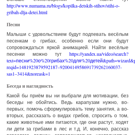
http://www.numama.ru/blogs/kopilka-detskih-stihov/stihi-o-
gribah-dlja-detei.html
Песни
Малыши с удовольствием будут подпевать весёлым
песенкам о грибах, особенно если они будут
сопровождаться яркой анимацией. Найти весёлые
песенки можно тут
https://yandex.ua/video/search?
text=песни%20о%20грибах%20для%20детей&path=wizard&pa
reqid=1481923879592187–9200414958691739262160037-
sas1–3414&noreask=1
Беседа и наглядность
Какой бы приём вы ни выбрали для мотивации, без
беседы не обойтись. Ведь карапузам нужно, во-
первых, помочь сформулировать тему занятия, а во-
вторых, рассказать о видах грибов, спросить о том,
какие животные ими питаются, где они растут, ходят
ли дети за грибами в лес и т.д. И, конечно, рассказ