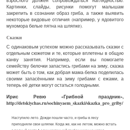
взрослого должен сопровождаться наглядностью.
Картинки, слайды, рисунки помогут малышам
закрепить в сознании образ гриба, а также выявить
некоторые видовые отличия (например, у ядовитого
мухомора белые пятна на шляпке).
Сказки
С одинаковым успехом можно рассказывать сказки с
отдельным сюжетом и те, которые вплетены в общую
канву занятия. Например, если вы помогаете
семейству белочки запастись грибами на зиму, сказка
может быть о том, как добрая мама-белка поделилась
своими запасёнными на зиму грибами с ежами, а
теперь её детки могут остаться голодными.
Ирис Ревю «Грибной праздник»,
http://detskiychas.ru/sochinyaem_skazki/skazka_pro_griby/
Наступило лето. Дожди пошли часто, и грибы в лесу
приподняли свои шляпки. Когда же, как не летом, можно встать