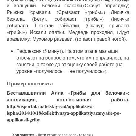
и волнушки. Белочки скакали,(Скачут вприсядку)
Рыжики срывали. (Срывают «грибы») Лисичка
бежала, (Бегут, собирают «грибы») Лисички
собирала. Скакали зайчатки, (Скачут, срывают
«грибы») Искали опятки. Медведь проходил, (Идут
вразвалку) Мухомор раздави. (топают правой ногой).
Рефлексия (5 минут). На этом этапе малыши
отвечают на вопрос о том, что им понравилось на
занятии, а также дают оценку своей работе (на
уровне «получилось — не получилось»).
Пример конспекта
Беставашвилли Алла «Грибы для белочки»:
аппликация, коллективная работа,
http://nsportal.ru/detskiy-sad/applikatsiya-
lepka/2014/10/18/kollektivnaya-applikatsiyazanyatie-po-
applikatsii-griby
Ход занятия:
(Дети стоят возле воспитателя.)