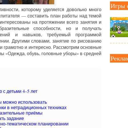
Игры 
ивности, которому уделяется довольно много
спитателя — составить план работы над темой
аинтересованы на протяжении всего занятия и
бразительные способности, но и получать
мений и навыков, требуемый программой
нии. Другими словами, занятие по рисованию
и грамотно и интересно. Рассмотрим основные
мы «Одежда, обувь, головные уборы» в средней
Рекла
 с детьми 4–5 лет
ы можно использовать
нки в нетрадиционных техниках
азительные приёмы
ть задание
рно-тематическом планировании