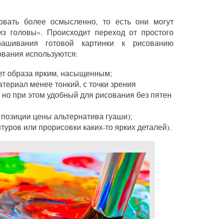
овать более осмысленно, то есть они могут
из головы». Происходит переход от простого
рашивания готовой картинки к рисованию
ования используются:
ет образа ярким, насыщенным;
териал менее тонкий, с точки зрения
 но при этом удобный для рисования без пятен
с позиции цены альтернатива гуаши);
уров или прорисовки каких-то ярких деталей).