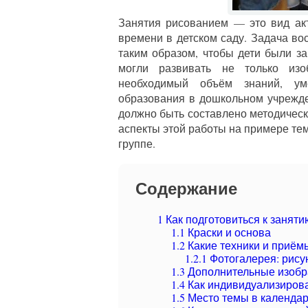
Занятия рисованием — это вид акт
времени в детском саду. Задача во
таким образом, чтобы дети были з
могли развивать не только изо
необходимый объём знаний, у
образования в дошкольном учрежде
должно быть составлено методическ
аспекты этой работы на примере те
группе.
Содержание
1
Как подготовиться к занятию
1.1
Краски и основа
1.2
Какие техники и приём
1.2.1
Фотогалерея: рису
1.3
Дополнительные изобр
1.4
Как индивидуализирова
1.5
Место темы в календа