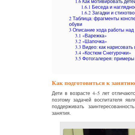
1.6
Как мотивировать дете
1.6.1
Беседа и наглядно
1.6.2
Загадки и стихотв
2
Таблица: фрагменты конспе
обуви
3
Описание хода работы над
3.1
«Варежка»
3.2
«Шапочка»
3.3
Видео: как нарисовать 
3.4
«Костюм Снегурочки»
3.5
Фотогалерея: примеры 
Как подготовиться к занятию 
Дети в возрасте 4–5 лет отличаю
поэтому задачей воспитателя явл
поддерживать заинтересованнос
занятия.