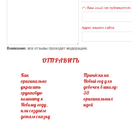
(*) Ваш email (не публикуется):
Адрес вашего сайта:
Внимание:
все отзывы проходят модерацию.
ОТПРАВИТЬ
Как
Причёски на
оригинально
Новый год для
украсить
девочек в школу:
групповую
30
комнату к
оригинальных
Новому году,
идей
или создаём
детям сказку