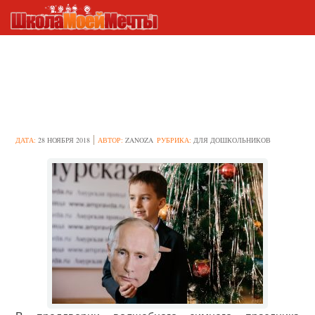
20 смешных детских
костюмов на новогодних
утренниках
ДАТА:
28 НОЯБРЯ 2018
АВТОР:
ZANOZA
РУБРИКА:
ДЛЯ ДОШКОЛЬНИКОВ