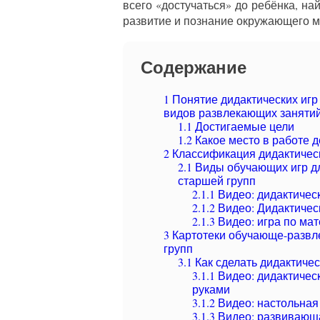
всего «достучаться» до ребёнка, на
развитие и познание окружающего м
Содержание
1
Понятие дидактических игр 
видов развлекающих заняти
1.1
Достигаемые цели
1.2
Какое место в работе д
2
Классификация дидактичес
2.1
Виды обучающих игр дл
старшей групп
2.1.1
Видео: дидактическ
2.1.2
Видео: Дидактическ
2.1.3
Видео: игра по мат
3
Картотеки обучающе-развл
групп
3.1
Как сделать дидактичес
3.1.1
Видео: дидактичес
руками
3.1.2
Видео: настольная 
3.1.3
Видео: развивающа