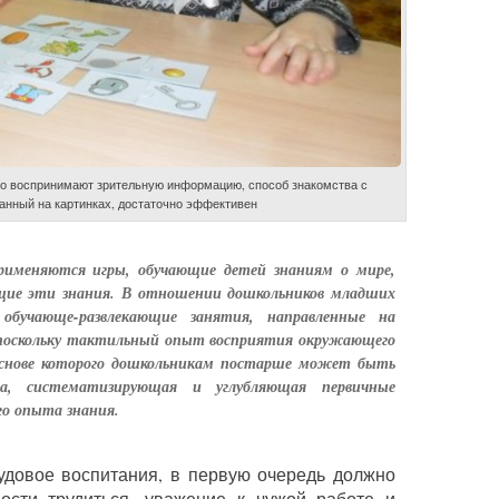
го воспринимают зрительную информацию, способ знакомства с
нный на картинках, достаточно эффективен
применяются игры, обучающие детей знаниям о мире,
ие эти знания. В отношении дошкольников младших
 обучающе-развлекающие занятия, направленные на
 поскольку тактильный опыт восприятия окружающего
основе которого дошкольникам постарше может быть
ра, систематизирующая и углубляющая первичные
о опыта знания.
удовое воспитания, в первую очередь должно
ости трудиться, уважение к чужой работе и