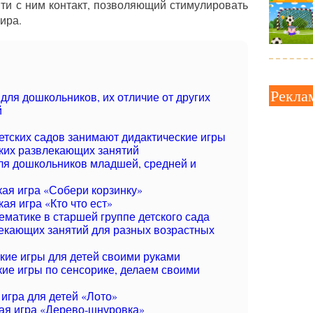
йти с ним контакт, позволяющий стимулировать
ира.
Рекла
для дошкольников, их отличие от других
й
етских садов занимают дидактические игры
ких развлекающих занятий
я дошкольников младшей, средней и
ая игра «Собери корзинку»
ая игра «Кто что ест»
ематике в старшей группе детского сада
екающих занятий для разных возрастных
кие игры для детей своими руками
кие игры по сенсорике, делаем своими
игра для детей «Лото»
я игра «Дерево-шнуровка»