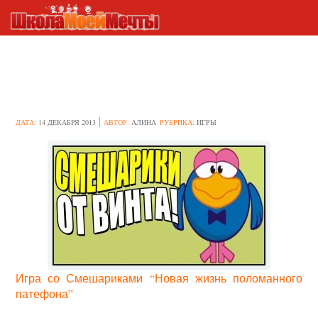
Игра онлайн с Кар – Карычем
ДАТА:
14 ДЕКАБРЯ 2013
АВТОР:
АЛИНА
РУБРИКА:
ИГРЫ
Игра со Смешариками “Новая жизнь поломанного
патефона”