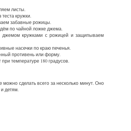
еляем листы.
 теста кружки.
заем забавные рожицы.
адём по чайной ложке джема.
с джемом кружками с рожицей и защипываем
ивные насечки по краю печенья.
нный противень или форму.
 при температуре 180 градусов.
 можно сделать всего за несколько минут. Оно
и детям.