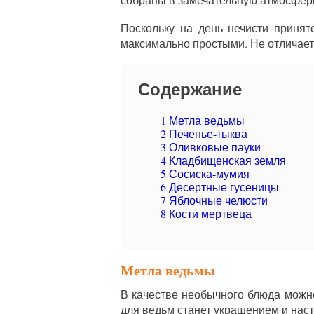
Поскольку на день нечисти приня
максимально простыми. Не отличает
Содержание
1
Метла ведьмы
2
Печенье-тыква
3
Оливковые пауки
4
Кладбищенская земля
5
Сосиска-мумия
6
Десертные гусеницы
7
Яблочные челюсти
8
Кости мертвеца
Метла ведьмы
В качестве необычного блюда можно
для ведьм станет украшением и нас