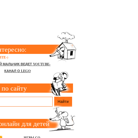
НА ХЭЛЛОУИН
нтересно:
ТЕ-)
Й МАЛЬЧИК ВЕДЕТ YOUTUBE-
КАНАЛ О LEGO
 по сайту
онлайн для детей
ИГРЫ СО