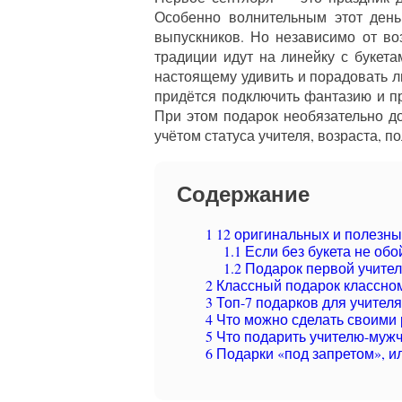
Особенно волнительным этот день
выпускников. Но независимо от во
традиции идут на линейку с букета
настоящему удивить и порадовать л
придётся подключить фантазию и пр
При этом подарок необязательно д
учётом статуса учителя, возраста, по
Содержание
1
12 оригинальных и полезны
1.1
Если без букета не обо
1.2
Подарок первой учите
2
Классный подарок классно
3
Топ-7 подарков для учител
4
Что можно сделать своими 
5
Что подарить учителю-мужч
6
Подарки «под запретом», ил