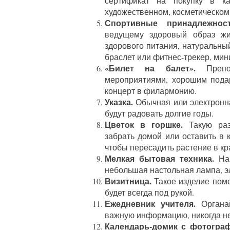
сертификат на покупку в ка
художественном, косметическом 
Спортивные принадлежност
ведущему здоровый образ жи
здорового питания, натуральны
браслет или фитнес-трекер, мин
«Билет на балет».
Препод
мероприятиями, хорошим подар
концерт в филармонию.
Указка.
Обычная или электронна
будут радовать долгие годы.
Цветок в горшке.
Такую разн
забрать домой или оставить в 
чтобы пересадить растение в к
Мелкая бытовая техника.
На 
небольшая настольная лампа, э
Визитница.
Такое изделие помо
будет всегда под рукой.
Ежедневник учителя.
Органай
важную информацию, никогда не
Календарь-домик с фотограф