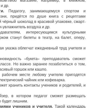
ком-либо магазине, например, в книжном,
и др.
и.
Педагогу, занимающемуся спортом и
зни, придётся по душе книга с рецептами
й чёрный шоколад в красивой упаковке, смарт-
и-увлажнитель воздуха и др.
авателям, интересующимся культурными
ком станут билеты в театр, на балет, оперу,
я указка облегчат ежедневный труд учителя и
овидность «букета» преподаватель сможет
классе. Но важно заранее позаботиться о том,
расивый горшок или кашпо.
рабочем месте любому учителю пригодятся
лектрический чайник или кофеварка.
жет хранить контакты учеников и родителей, и
зер, в котором педагог сможет размещать
 будет лишним.
иями учеников и учителя.
Такой календарь