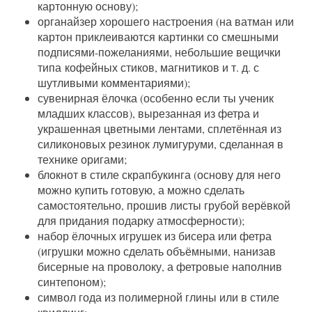
картонную основу);
органайзер хорошего настроения (на ватман или
картон приклеиваются картинки со смешными
подписями-пожеланиями, небольшие вещички
типа кофейных стиков, магнитиков и т. д. с
шутливыми комментариями);
сувенирная ёлочка (особенно если ты ученик
младших классов), вырезанная из фетра и
украшенная цветными лентами, сплетённая из
силиконовых резинок лумигуруми, сделанная в
технике оригами;
блокнот в стиле скрапбукинга (основу для него
можно купить готовую, а можно сделать
самостоятельно, прошив листы грубой верёвкой
для придания подарку атмосферности);
набор ёлочных игрушек из бисера или фетра
(игрушки можно сделать объёмными, нанизав
бисерные на проволоку, а фетровые наполнив
синтепоном);
символ года из полимерной глины или в стиле