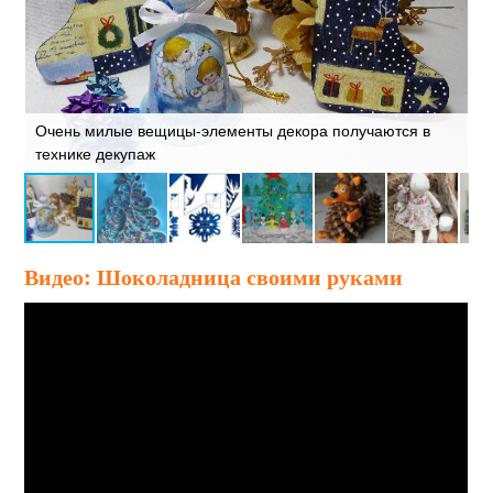
е
Очень милые вещицы-элементы декора получаются в
Д
технике декупаж
п
Видео: Шоколадница своими руками