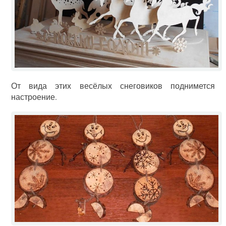
От вида этих весёлых снеговиков поднимется
настроение.