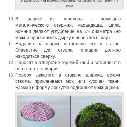
В зависимости от размера элементов, на боковине получается 1–3
ряда
В шарике из поролона с помощью
металлического стержня, карандаша, шила,
ножниц делают углубление на 2/3 диаметра (но
можно просверлить дырку и через весь шар).
Надавив на шарик, вставляют его в стакан.
Отверстие для ствола топиария должно
находиться сверху.
Наносят в отверстие горячий клей и вставляют в
него ствол топиария.
Поверх зажатого в стакане шарика, вокруг
ствола, приклеивают мох или кусочек ткани.
Размер и форму лоскутка подгоняют ножницами.