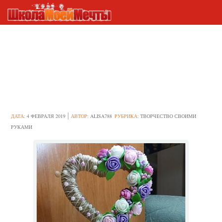
Как сделать топиарий на 14
февраля своими руками —
создаём необычную
валентинку
ДАТА:
4 ФЕВРАЛЯ 2019
АВТОР:
ALISA788
РУБРИКА:
ТВОРЧЕСТВО СВОИМИ
РУКАМИ