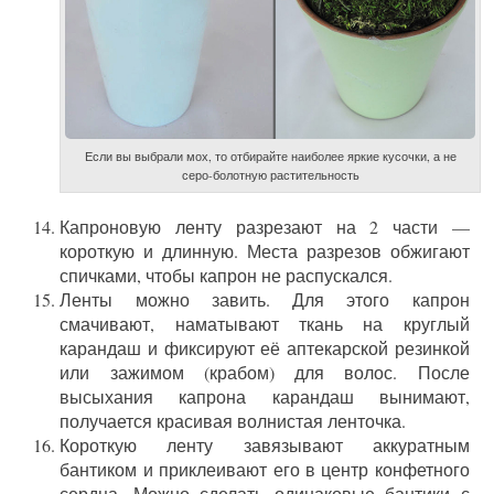
Если вы выбрали мох, то отбирайте наиболее яркие кусочки, а не
серо-болотную растительность
Капроновую ленту разрезают на 2 части —
короткую и длинную. Места разрезов обжигают
спичками, чтобы капрон не распускался.
Ленты можно завить. Для этого капрон
смачивают, наматывают ткань на круглый
карандаш и фиксируют её аптекарской резинкой
или зажимом (крабом) для волос. После
высыхания капрона карандаш вынимают,
получается красивая волнистая ленточка.
Короткую ленту завязывают аккуратным
бантиком и приклеивают его в центр конфетного
сердца. Можно сделать одинаковые бантики с