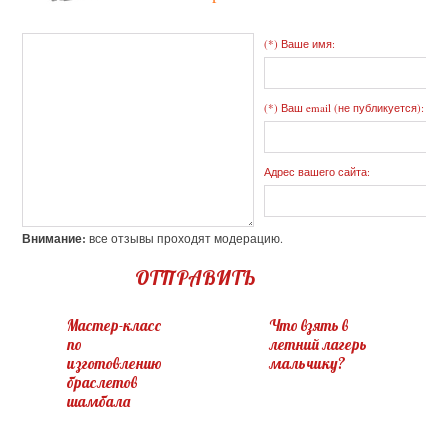
(*) Ваше имя:
(*) Ваш email (не публикуется):
Адрес вашего сайта:
Внимание:
все отзывы проходят модерацию.
ОТПРАВИТЬ
Мастер-класс
Что взять в
по
летний лагерь
изготовлению
мальчику?
браслетов
шамбала