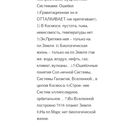
Системами. Ошибки:
1)Гравитационная эн-я
ОТТАЛКИВАЕТ (не притягивает).
2) В Космосе: пустота, тьма,
невесомость, температуры нет.
3)Эн.Притяже-ния – только на
пл.Земля. 4) Биологическая
жизнь – только на пл.Земля (так
же: вода, воздух, нефть, газ;
климат, вулканы…).5)Ошибочные
понятия Сол-нечной Системы,
Системы Галактик, Вселенной.., в
целом Космоса. 6)Строе- ние
Систем эллипсоидное,
орбитальное… 7)Во Вселенной
построено 7938 планет Земля.
8)На пл.Марс нет биологической
жизни.