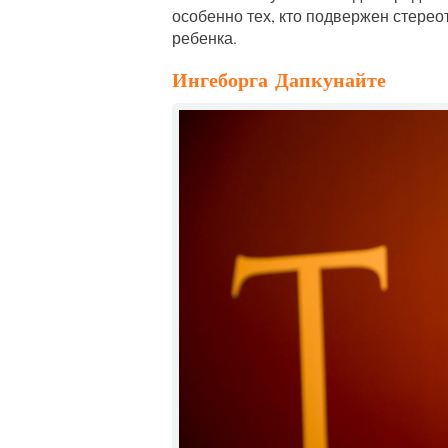
особенно тех, кто подвержен стере
ребенка.
Ингеборга Дапкунайте