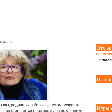
АСТЬЕ: 5 ЗВЕЗД, КОТОРЫ
40 ЛЕТ
ЛА ЖИЗНИ
Это и
ПОСМОТРИ
6-ЛЕТНИ
Поиск
х мам, родивших в бальзаковском возрасте.
Игры 
льниц становятся примером для поклонников,