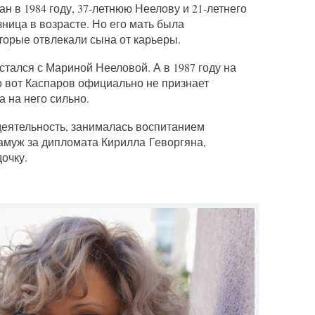
 в 1984 году, 37-летнюю Неелову и 21-летнего
ница в возрасте. Но его мать была
торые отвлекали сына от карьеры.
тался с Мариной Нееловой. А в 1987 году на
о вот Каспаров официально не признает
а на него сильно.
деятельность, занималась воспитанием
амуж за дипломата Кирилла Геворгяна,
очку.