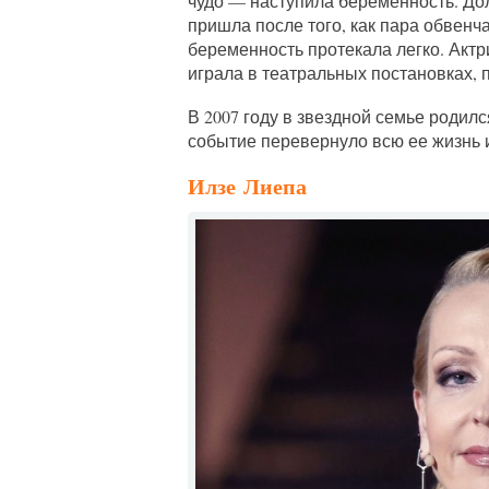
чудо — наступила беременность. Д
пришла после того, как пара обвенча
беременность протекала легко. Актр
играла в театральных постановках, 
В 2007 году в звездной семье родил
событие перевернуло всю ее жизнь и
Илзе Лиепа