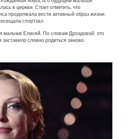
олгожданная новость о будущем малыше
лась в церкви. Стоит отметить, что
иса продолжала вести активный образ жизни:
посещала спортзал.
ся мальчик Елисей. По словам Дроздовой, это
 заставило словно родиться заново.