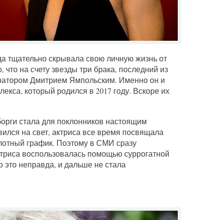
да тщательно скрывала свою личную жизнь от
 что на счету звезды три брака, последний из
оратором Дмитрием Ямпольским. Именно он и
екса, который родился в 2017 году. Вскоре их
орги стала для поклонников настоящим
явился на свет, актриса все время посвящала
лотный график. Поэтому в СМИ сразу
ктриса воспользовалась помощью суррогатной
о это неправда, и дальше не стала