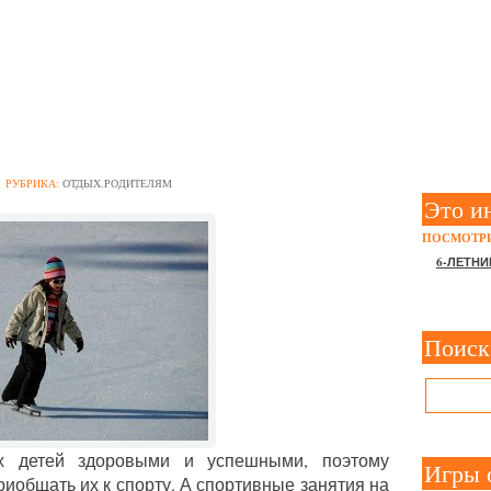
А ЛЬДУ. КАК НАУЧИТЬ Р
КОНЬКАХ?
РУБРИКА:
ОТДЫХ
,
РОДИТЕЛЯМ
Это и
ПОСМОТРИ
6-ЛЕТНИ
Поиск
их детей здоровыми и успешными, поэтому
Игры 
риобщать их к спорту. А спортивные занятия на