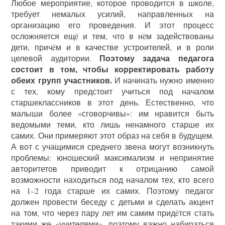
Любое мероприятие, которое проводится в школе,
требует немалых усилий, направленных на
организацию его проведения. И этот процесс
осложняется ещë и тем, что в нëм задействованы
дети, причëм и в качестве устроителей, и в роли
Поэтому задача педагога
целевой аудитории.
состоит в том, чтобы корректировать работу
обеих групп участников.
И начинать нужно именно
с тех, кому предстоит учиться под началом
старшеклассников в этот день. Естественно, что
малыши более «сговорчивы»: им нравится быть
ведомыми теми, кто лишь ненамного старше их
самих. Они примеряют этот образ на себя в будущем.
А вот с учащимися среднего звена могут возникнуть
проблемы: юношеский максимализм и непринятие
авторитетов приводит к отрицанию самой
возможности находиться под началом тех, кто всего
на 1–2 года старше их самих. Поэтому педагог
должен провести беседу с детьми и сделать акцент
на том, что через пару лет им самим придëтся стать
такими же «учителями», поэтому важно набираться