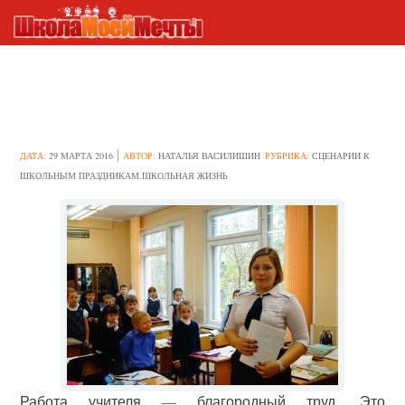
Учимся проводить День
самоуправления в школе
ДАТА:
29 МАРТА 2016
АВТОР:
НАТАЛЬЯ ВАСИЛИШИН
РУБРИКА:
СЦЕНАРИИ К
ШКОЛЬНЫМ ПРАЗДНИКАМ
,
ШКОЛЬНАЯ ЖИЗНЬ
Работа учителя — благородный труд. Это