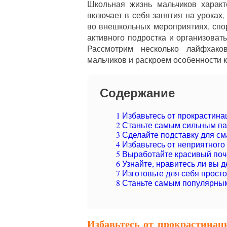
Школьная жизнь мальчиков характ
включает в себя занятия на уроках
во внешкольных мероприятиях, спор
активного подростка и организовать
Рассмотрим несколько лайфхак
мальчиков и раскроем особенности к
Содержание
1
Избавьтесь от прокрастина
2
Станьте самым сильным п
3
Сделайте подставку для с
4
Избавьтесь от неприятного
5
Выработайте красивый поч
6
Узнайте, нравитесь ли вы д
7
Изготовьте для себя прост
8
Станьте самым популярным
Избавьтесь от прокрастина