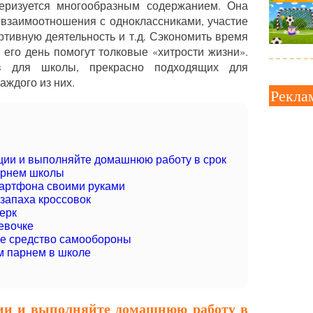
еризуется многообразным содержанием. Она
, взаимоотношения с одноклассниками, участие
тивную деятельность и т.д. Сэкономить время
 его день помогут толковые «хитрости жизни».
ов для школы, прекрасно подходящих для
аждого из них.
Рекла
ции и выполняйте домашнюю работу в срок
арнем школы
мартфона своими руками
 запаха кроссовок
ерк
евочке
ое средство самообороны
 парнем в школе
ции и выполняйте домашнюю работу в