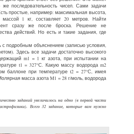
о же последовательность чисел. Сами задачи
Есть простые, например: максимальная высота,
 массой 1 кг, составляет 20 метров. Найти
мент сразу же после броска. Решение не
ства действий. Но есть и такие задания, где
ь с подробным объяснением (записью условия,
етом). Здесь все задачи достаточно высокого
держащий m1 = 1 кг азота, при испытании на
ературе t1 = 327°С. Какую массу водорода m2
м баллоне при температуре t2 = 27°С, имея
олярная масса азота M1 = 28 г/моль, водорода
ичество заданий увеличилось на одно (в первой части
 астрофизики). Всего 32 задание, которые вам нужно