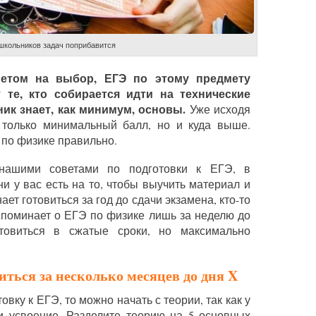
 школьников задач поприбавится
метом на выбор, ЕГЭ по этому предмету
те, кто собирается идти на технические
ник знает, как минимум, основы.
Уже исходя
 только минимальный балл, но и куда выше.
 по физике правильно.
нашими советами по подготовки к ЕГЭ, в
ни у вас есть на то, чтобы выучить материал и
ает готовиться за год до сдачи экзамена, кто-то
вспоминает о ЕГЭ по физике лишь за неделю до
товиться в сжатые сроки, но максимально
иться за несколько месяцев до дня X
овку к ЕГЭ, то можно начать с теории, так как у
и усвоение. Разделите теорию на 5 основных