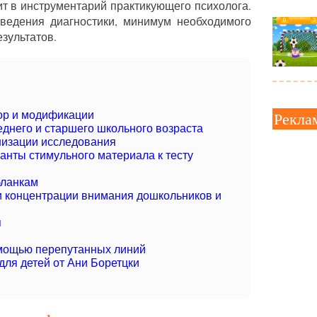
ит в инструментарий практикующего психолога.
едения диагностики, минимум необходимого
езультатов.
ор и модификации
Рекла
днего и старшего школьного возраста
низации исследования
анты стимульного материала к тесту
бланкам
и концентрации внимания дошкольников и
я
мощью перепутанных линий
для детей от Ани Боретцки