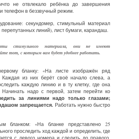
ичто не отвлекало ребёнка до завершения
ти телефон в беззвучный режим.
дование: секундомер, стимульный материал
перепутанных линий), лист бумаги, карандаш.
анты стимульного материала, они не имеют
йте тот, с которым вам будет удобнее работать.
первому бланку: «На листе изображён ряд
 Каждая из них берёт своё начало слева, а
оследить каждую линию и в ту клетку, где она
. Начинать надо с первой, затем перейти ко
дить за линиями надо только глазами;
ндашом запрещается.
Работать нужно быстро
ым бланком: «На бланке представлено 25
ного проследить ход каждой и определить, где
ается с левого номера и следить до правого.