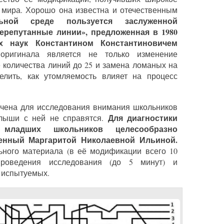
 мира. Хорошо она известна и отечественным
ьной среде пользуется заслуженной
репутанные линии», предложенная в 1980
их наук Константином Константиновичем
ригинала является не только изменение
 количества линий до 25 и замена ломаных на
елить, как утомляемость влияет на процесс
ачена для исследования внимания школьников
Для диагностики
алыши с ней не справятся.
младших школьников целесообразно
женный Маргаритой Николаевной Ильиной.
ьного материала (в её модификации всего 10
проведения исследования (до 5 минут) и
 испытуемых.