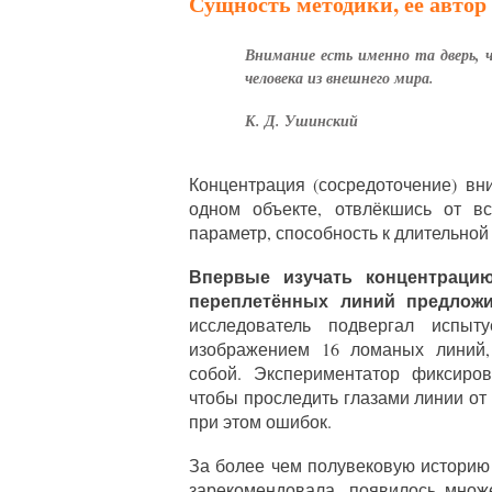
Сущность методики, её авто
Внимание есть именно та дверь, ч
человека из внешнего ми­ра.
К. Д. Ушинский
Концентрация (сосредоточение) вн
одном объекте, отвлёкшись от вс
параметр, способность к длительной
Впервые изучать концентраци
переплетённых линий предложи
исследователь подвергал испыт
изображением 16 ломаных линий
собой. Экспериментатор фиксиров
чтобы проследить глазами линии от
при этом ошибок.
За более чем полувековую историю
зарекомендовала, появилось множ