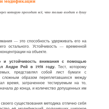
р и модификации
ерез которую прохо­дит всё, что только входит в душу
имания — это способность удерживать его на
его остального. Устойчивость — временной
 концентрации на объекте.
ю и устойчивость внимания с помощью
л Андре Рей в 1958 году.
Тест, которому
уемых, представлял собой лист бумаги с
, сложным образом переплетавшихся между
ал время, затраченное тестируемым на то,
 начала до конца, и количество допущенных им
 своего существования методика отлично себя
ество её модификаций, получивших широкое