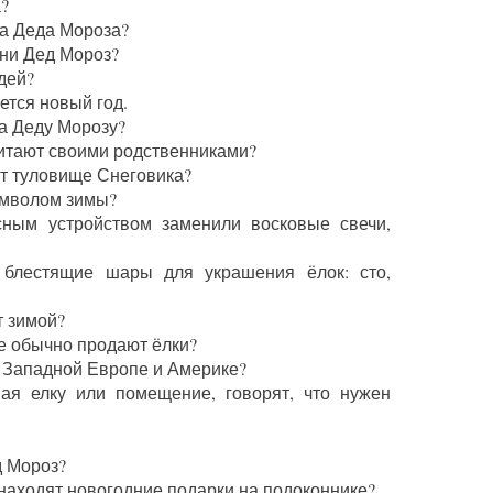
?
а Деда Мороза?
ани Дед Мороз?
дей?
ется новый год.
ла Деду Морозу?
читают своими родственниками?
ит туловище Снеговика?
имволом зимы?
ным устройством заменили восковые свечи,
 блестящие шары для украшения ёлок: сто,
т зимой?
де обычно продают ёлки?
в Западной Европе и Америке?
шая елку или помещение, говорят, что нужен
д Мороз?
 находят новогодние подарки на подоконнике?