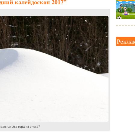
дний калейдоскоп 2017”
Рекла
вается эта гора из снега?