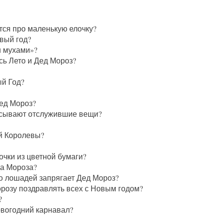
тся про маленькую елочку?
овый год?
и мухами»?
сь Лето и Дед Мороз?
й Год?
Дед Мороз?
асывают отслужившие вещи?
й Королевы?
чки из цветной бумаги?
да Мороза?
о лошадей запрягает Дед Мороз?
орозу поздравлять всех с Новым годом?
?
овогодний карнавал?