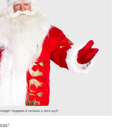
кладёт подарки и сколько у него шуб
оза?