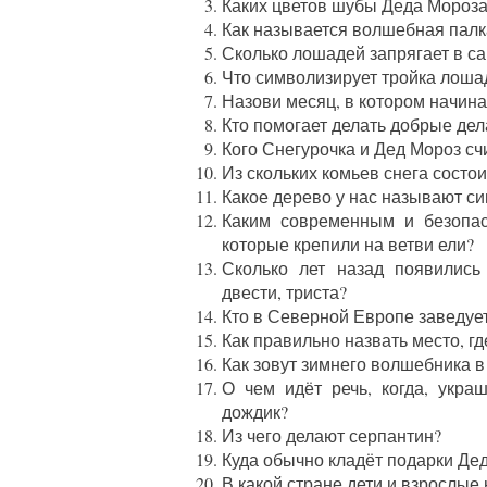
Каких цветов шубы Деда Мороза
Как называется волшебная палк
Сколько лошадей запрягает в с
Что символизирует тройка лоша
Назови месяц, в котором начина
Кто помогает делать добрые де
Кого Снегурочка и Дед Мороз с
Из скольких комьев снега состо
Какое дерево у нас называют с
Каким современным и безопас
которые крепили на ветви ели?
Сколько лет назад появились
двести, триста?
Кто в Северной Европе заведуе
Как правильно назвать место, г
Как зовут зимнего волшебника 
О чем идёт речь, когда, укра
дождик?
Из чего делают серпантин?
Куда обычно кладёт подарки Де
В какой стране дети и взрослые