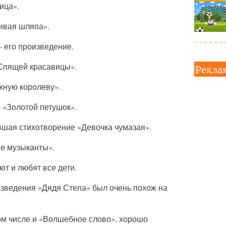
ица».
ивая шляпа».
 – его произведение.
«Спящей красавицы».
Рекла
жную королеву».
– «Золотой петушок».
вшая стихотворение «Девочка чумазая».
ие музыканты».
ют и любят все дети.
изведения «Дядя Степа» был очень похож на
том числе и «Волшебное слово», хорошо