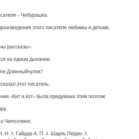
исателя – Чебурашка.
 произведения этого писателя любимы и детьми,
ны рассказы».
тся на одном дыхании.
еппи Длинныйчулок?
сказал этот писатель.
ении «Кит и кот» была придумана этим поэтом.
бру.
 о Чиполлино.
Н. Н. 3. Гайдар А. П. 4. Шарль Перро. 5.