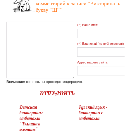
комментарий к записи
"Викторина на
букву “Ш”"
(*) Ваше имя:
(*) Ваш email (не публикуется):
Адрес вашего сайта:
Внимание:
все отзывы проходят модерацию.
ОТПРАВИТЬ
Детская
Русский язык –
викторина с
викторины с
ответами
ответами
“Умники и
умницы”