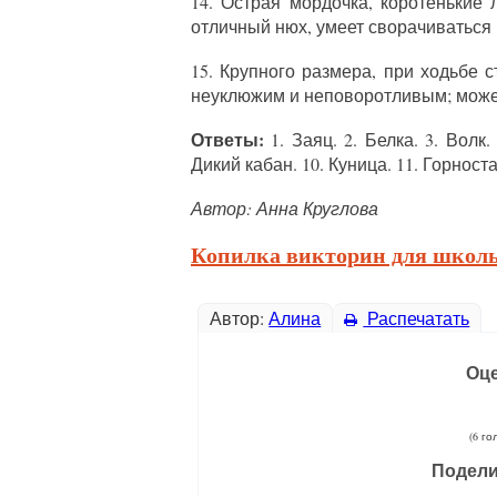
14. Острая мордочка, коротенькие 
отличный нюх, умеет сворачиваться 
15. Крупного размера, при ходьбе 
неуклюжим и неповоротливым; может 
Ответы:
1. Заяц. 2. Белка. 3. Волк. 
Дикий кабан. 10. Куница. 11. Горноста
Автор: Анна Круглова
Копилка викторин для школ
Автор:
Алина
Распечатать
Оце
(6 го
Подели