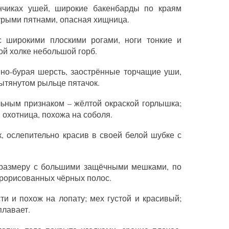
кончиках ушей, широкие бакенбарды по краям
урыми пятнами, опасная хищница.
с широкими плоскими рогами, ноги тонкие и
кой холке небольшой горб.
ёмно-бурая шерсть, заострённые торчащие уши,
вытянутом рыльце пятачок.
льным признаком – жёлтой окраской горлышка;
 охотница, похожа на соболя.
к, ослепительно красив в своей белой шубке с
о размеру с большими защёчными мешками, по
прорисованных чёрных полос.
ти и похож на лопату; мех густой и красивый;
плавает.