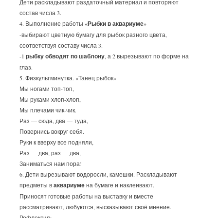
Дети раскладывают раздаточный материал и повторяют
состав числа 3.
4. Выполнение работы «
Рыбки в аквариуме
»
-выбирают цветную бумагу для рыбок разного цвета,
соответствуя составу числа 3.
-1
рыбку обводят по шаблону
, а 2 вырезывают по форме на
глаз.
5. Физкультминутка. «Танец рыбок»
Мы ногами топ-топ,
Мы руками хлоп-хлоп,
Мы плечами чик-чик.
Раз — сюда, два — туда,
Повернись вокруг себя.
Руки к вверху все подняли,
Раз — два, раз — два,
Заниматься нам пора!
6. Дети вырезывают водоросли, камешки. Раскладывают
предметы в
аквариуме
на бумаге и наклеивают.
Приносят готовые работы на выставку и вместе
рассматривают, любуются, высказывают своё мнение.
Рефлексия: