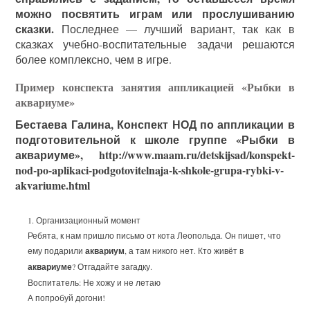
можно посвятить играм или прослушиванию
сказки.
Последнее — лучший вариант, так как в
сказках учебно-воспитательные задачи решаются
более комплексно, чем в игре.
Пример конспекта занятия аппликацией «Рыбки в
аквариуме»
Бестаева Галина, Конспект НОД по аппликации в
подготовительной к школе группе «Рыбки в
аквариуме», http://www.maam.ru/detskijsad/konspekt-
nod-po-aplikaci-podgotovitelnaja-k-shkole-grupa-rybki-v-
akvariume.html
1. Организационный момент
Ребята, к нам пришло письмо от кота Леопольда. Он пишет, что
ему подарили
аквариум
, а там никого нет. Кто живёт в
аквариуме
? Отгадайте загадку.
Воспитатель: Не хожу и не летаю
А попробуй догони!