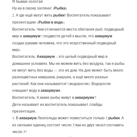
Я бываю золотая
Ну-ка в сказку загляни! (
Рыбка
)
2. А где ещё могут жить
рыбки
? Воспитатель показывает
презентацию «
Рыбки в воде
»
Воспитатель: Чем отличаются места обитания рыб: подводный
мир и
аквариум
? (подвести детей к мысли, что
аквариум
создан руками человека, что это искусственный подводный
мир)
Воспитатель:
Аквариум
– это целый подводный мир в
домашних условиях. Мы не можем жить без воздуха, так и рыбы
не могут жить без воды — это их дом. На дне может быть много
разноцветных камушков, ракушек, а ещё много разных
растений. Как они называются? (водоросли). Водоросли
очищают воду в
аквариуме
.
Воспитатель: А какие рыбы живут в
аквариуме
?
Дети называют их,воспитатель показывает слайды
презентации.
3. В
аквариум
Леопольда может поместиться только 3
рыбки
. А
из скольких единиц состоит число 3?как из двух чисел составить
число 3?