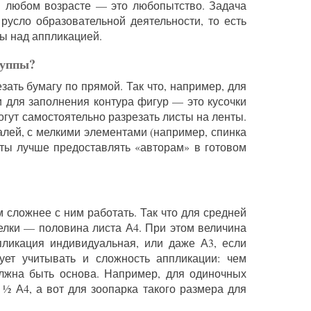
в любом возрасте — это любопытство. Задача
 русло образовательной деятельности, то есть
ы над аппликацией.
руппы?
зать бумагу по прямой. Так что, например, для
и для заполнения контура фигур — это кусочки
огут самостоятельно разрезать листы на ленты.
алей, с мелкими элементами (например, спинка
нты лучше предоставлять «авторам» в готовом
 сложнее с ним работать. Так что для средней
лки — половина листа А4. При этом величина
пликация индивидуальная, или даже А3, если
дует учитывать и сложность аппликации: чем
лжна быть основа. Например, для одиночных
½ А4, а вот для зоопарка такого размера для