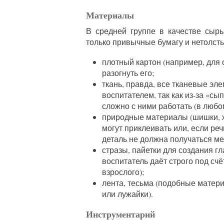
Материалы
В средней группе в качестве сырь
только привычные бумагу и нетолсты
плотный картон (например, для 
разогнуть его;
ткань, правда, все тканевые э
воспитателем, так как из-за «с
сложно с ними работать (в любо
природные материалы (шишки, жё
могут приклеивать или, если речь
деталь не должна получаться мел
стразы, пайетки для создания г
воспитатель даёт строго под сч
взрослого);
лента, тесьма (подобные матер
или лужайки).
Инструментарий