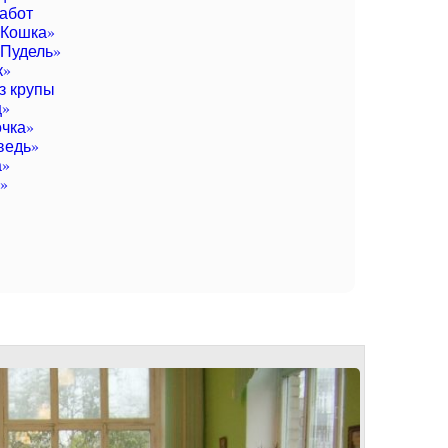
абот
«Кошка»
Пудель»
к»
з крупы
ц»
чка»
ведь»
а»
»