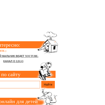
МАГИ В
нтересно:
ТЕ-)
Й МАЛЬЧИК ВЕДЕТ YOUTUBE-
КАНАЛ О LEGO
 по сайту
онлайн для детей