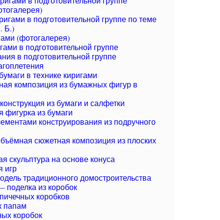
ригами в подготовительной группе
отогалерея)
ригами в подготовительной группе по теме
 Б.)
гами (фотогалерея)
гами в подготовительной группе
ния в подготовительной группе
агоплетения
бумаги в технике киригами
ая композиция из бумажных фигур в
конструкция из бумаги и салфетки
 фигурка из бумаги
лементами конструирования из подручного
бъёмная сюжетная композиция из плоских
 скульптура на основе конуса
 игр
одель традиционного домостроительства
 поделка из коробок
спичечных коробков
к папам
ных коробок