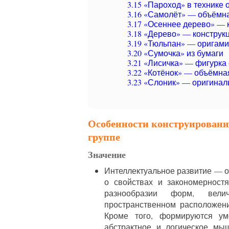
3.15
«Пароход» в технике 
3.16
«Самолёт» — объёмная
3.17
«Осеннее дерево» — к
3.18
«Дерево» — конструкц
3.19
«Тюльпан» — оригами
3.20
«Сумочка» из бумаги
3.21
«Лисичка» — фигурка 
3.22
«Котёнок» — объёмная
3.23
«Слоник» — оригиналь
Особенности конструирования
группе
Значение
Интеллектуальное развитие — 
о свойствах и закономерност
разнообразии форм, вели
пространственном расположени
Кроме того, формируются ум
абстрактное и логическое мыш