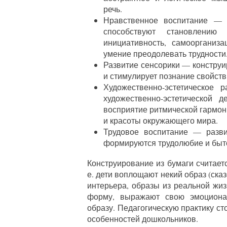
речь.
Нравственное воспитание — 
способствуют становлению
инициативность, самоорганиза
умение преодолевать трудности
Развитие сенсорики — конструи
и стимулирует познание свойств
Художественно-эстетическое
художественно-эстетической д
восприятие ритмической гармон
и красоты окружающего мира.
Трудовое воспитание — разви
формируются трудолюбие и быто
Конструирование из бумаги считаетс
е. дети воплощают некий образ (ск
интерьера, образы из реальной жизн
форму, выражают свою эмоциона
образу. Педагогическую практику с
особенностей дошкольников.