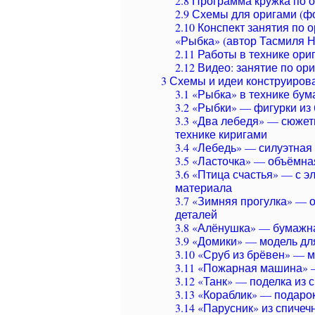
2.8
Программа кружка по о
2.9
Схемы для оригами (ф
2.10
Конспект занятия по о
«Рыбка» (автор Тасмиля Н.
2.11
Работы в технике ори
2.12
Видео: занятие по ори
3
Схемы и идеи конструирова
3.1
«Рыбка» в технике бум
3.2
«Рыбки» — фигурки из 
3.3
«Два лебедя» — сюжетн
технике киригами
3.4
«Лебедь» — силуэтная 
3.5
«Ласточка» — объёмная
3.6
«Птица счастья» — с э
материала
3.7
«Зимняя прогулка» — о
деталей
3.8
«Алёнушка» — бумажная
3.9
«Домики» — модель для
3.10
«Сруб из брёвен» — м
3.11
«Пожарная машина» —
3.12
«Танк» — поделка из 
3.13
«Кораблик» — подаро
3.14
«Парусник» из спичеч