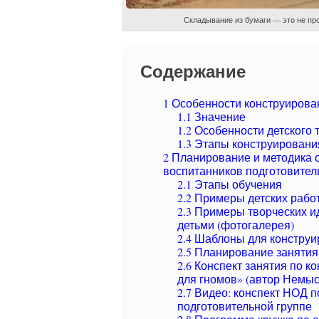
Складывание из бумаги — это не про
Содержание
1
Особенности конструирован
1.1
Значение
1.2
Особенности детского 
1.3
Этапы конструировани
2
Планирование и методика о
воспитанников подготовител
2.1
Этапы обучения
2.2
Примеры детских работ
2.3
Примеры творческих ид
детьми (фотогалерея)
2.4
Шаблоны для конструир
2.5
Планирование занятия 
2.6
Конспект занятия по к
для гномов» (автор Немыс
2.7
Видео: конспект НОД п
подготовительной группе