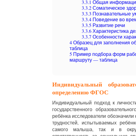
3.3.1
Общая информация
3.3.2
Соматическое здо
3.3.3
Познавательные у
3.3.4
Поведение во врем
3.3.5
Развитие речи
3.3.6
Характеристика де
3.3.7
Особенности харак
4
Образец для заполнения о
таблица
5
Пример подбора форм рабо
маршруту — таблица
Индивидуальный образова
определению ФГОС
Индивидуальный подход к личност
государственного образовательно
ребёнка исследователи обозначили 
трудностей, испытываемых ребёнк
самого малыша, так и в окру
ответственность за социальную ср