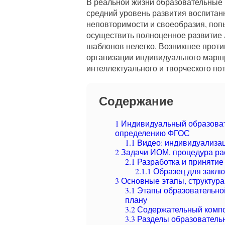
В реальной жизни образовательные
средний уровень развития воспитанн
неповторимости и своеобразия, поп
осуществить полноценное развитие 
шаблонов нелегко. Возникшее проти
организации индивидуального марш
интеллектуального и творческого по
Содержание
1
Индивидуальный образоват
определению ФГОС
1.1
Видео: индивидуализа
2
Задачи ИОМ, процедура ра
2.1
Разработка и приняти
2.1.1
Образец для закл
3
Основные этапы, структур
3.1
Этапы образовательной
плану
3.2
Содержательный комп
3.3
Разделы образователь