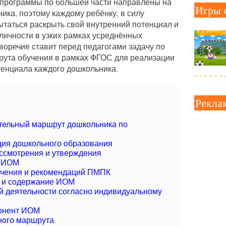
 программы по большей части направлены на
Игры 
ика, поэтому каждому ребёнку, в силу
ытаться раскрыть свой внутренний потенциал и
личности в узких рамках усреднённых
воречие ставит перед педагогами задачу по
рута обучения в рамках ФГОС для реализации
тенциала каждого дошкольника.
Рекла
ельный маршрут дошкольника по
ция дошкольного образования
ссмотрения и утверждения
е ИОМ
ючения и рекомендаций ПМПК
а и содержание ИОМ
 деятельности согласно индивидуальному
онент ИОМ
ного маршрута