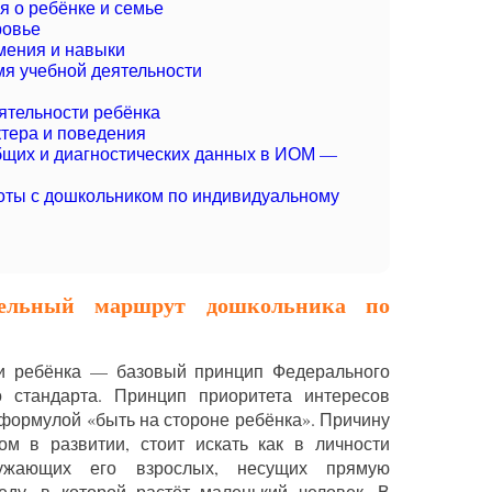
 о ребёнке и семье
ровье
мения и навыки
я учебной деятельности
ятельности ребёнка
тера и поведения
бщих и диагностических данных в ИОМ —
ты с дошкольником по индивидуальному
тельный маршрут дошкольника по
и ребёнка — базовый принцип Федерального
го стандарта. Принцип приоритета интересов
формулой «быть на стороне ребёнка». Причину
ом в развитии, стоит искать как в личности
жающих его взрослых, несущих прямую
еду, в которой растёт маленький человек. В