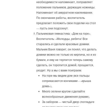
необходимости напоминает, поправляет
положение пальчиков, держащих ножницы.
Напоминает об аккуратном наклеивании.
По окончании работы, воспитатель
предлагает положить свои поделки на стол
— пусть они подсохнут.
Пальчиковая гимнастика: «Дом на горе».
Воспитатель: «Молодцы, ребята! Все
старались и сделали красивые домики.
Мальчик Ваня говорит, он понял, что делать
домики можно не только из кирпича, но и из
бумаги, и ему не терпится теперь самому
сделать, он торопится домой, прощается,
уходит. Ну а мы с вами поиграем:
На горе мы видим дом (все пальцы
соприкасаются кончиками – «крыша
дома»),
Много зелени кругом (сделайте
волнообразные движения руками),
За забором — чистый двор (погладьте