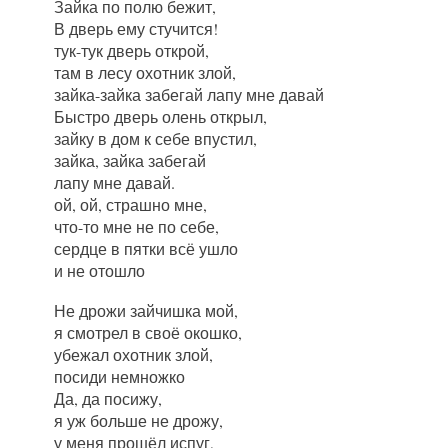
Зайка по полю бежит,
В дверь ему стучится!
тук-тук дверь открой,
там в лесу охотник злой,
зайка-зайка забегай лапу мне давай
Быстро дверь олень открыл,
зайку в дом к себе впустил,
зайка, зайка забегай
лапу мне давай.
ой, ой, страшно мне,
что-то мне не по себе,
сердце в пятки всё ушло
и не отошло
Не дрожи зайчишка мой,
я смотрел в своё окошко,
убежал охотник злой,
посиди немножко
Да, да посижу,
я уж больше не дрожу,
у меня прошёл испуг,