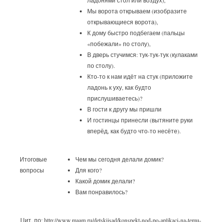
ладонями стол или воздух),
Мы ворота открываем (изобразите
открывающиеся ворота),
К дому быстро подбегаем (пальцы
«побежали» по столу),
В дверь стучимся: тук-тук-тук (кулаками
по столу).
Кто-то к нам идёт на стук (приложите
ладонь к уху, как будто
прислушиваетесь)?
В гости к другу мы пришли
И гостинцы принесли (вытяните руки
вперёд, как будто что-то несёте).
Итоговые
Чем мы сегодня делали домик?
вопросы
Для кого?
Какой домик делали?
Вам понравилось?
Цит. по: http://www.maam.ru/detskijsad/konspekt-nod-po-aplikaci-na-temu-