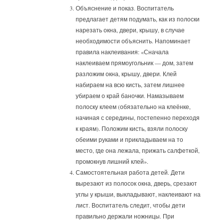
Объяснение и показ. Воспитатель
предлагает детям подумать, как из полоски
нарезать окна, двери, крышу, в случае
необходимости объяснить. Напоминает
правила наклеивания: «Сначала
наклеиваем прямоугольник — дом, затем
разложим окна, крышу, двери. Клей
набираем на всю кисть, затем лишнее
убираем о край баночки. Намазываем
полоску клеем (обязательно на клеёнке,
начиная с середины, постепенно переходя
к краям). Положим кисть, взяли полоску
обеими руками и прикладываем на то
место, где она лежала, прижать салфеткой,
промокнув лишний клей».
Самостоятельная работа детей. Дети
вырезают из полосок окна, дверь, срезают
углы у крыши, выкладывают, наклеивают на
лист. Воспитатель следит, чтобы дети
правильно держали ножницы. При