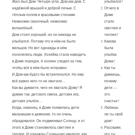
Жил-был Дом. Четыре угла. Дом как дом. С
улыбался?
надёжной крышей и доброй печью. С
Отчего в
тёплым полом и красивыми стенами.
Доме
Немножко сказочный, немножко
стало
волшебный.
светлее и
Дом стоял хороший, но он никогда не
теплее?
улыбался. Потому что в нём не было
Какова
жильцов. Но вот однажды в нём
была
поселились люди. Хозяйка стала наводить
улыбка
в Доме порядок. А хозяин следил за тем,
Дома?
чтобы всё в нём было исправно.
Как ты
И Дом как будто бы встрепенулся. Но ему
думаешь,
всё равно чего-то не хватало…
почему
Как вы думаете, чего не хватало Дому? Я
дети —
думаю так: детского смеха, детских игр,
это
детских улыбок…
счастье?
Когда, наконец, в Доме появились дети:
Любишь
мальчишки и девчонки, то он очень
ли ты свой
обрадовался. Он подмигивал Солнцу, и от
дом?
этого в Доме становилось светлее и
Расскажи,
теплее. И однажды Солнышко увидело, как
что ты