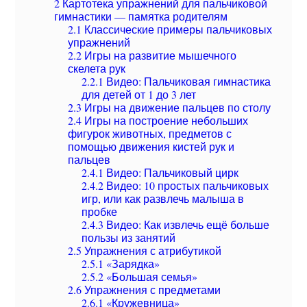
2
Картотека упражнений для пальчиковой
гимнастики — памятка родителям
2.1
Классические примеры пальчиковых
упражнений
2.2
Игры на развитие мышечного
скелета рук
2.2.1
Видео: Пальчиковая гимнастика
для детей от 1 до 3 лет
2.3
Игры на движение пальцев по столу
2.4
Игры на построение небольших
фигурок животных, предметов с
помощью движения кистей рук и
пальцев
2.4.1
Видео: Пальчиковый цирк
2.4.2
Видео: 10 простых пальчиковых
игр, или как развлечь малыша в
пробке
2.4.3
Видео: Как извлечь ещё больше
пользы из занятий
2.5
Упражнения с атрибутикой
2.5.1
«Зарядка»
2.5.2
«Большая семья»
2.6
Упражнения с предметами
2.6.1
«Кружевница»