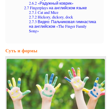
2.6.2
«Радужный коврик»
2.7
Fingerplays на английском языке
2.7.1
Cat and Mice
2.7.2
Hickory, dickory, dock
2.7.3
Видео: Пальчиковая гимнастика
на английском «The Finger Family
Song»
Суть и формы