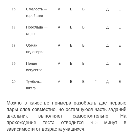
16.
Смелость —
А
Б
В
Г
Д
Е
геройство
17.
Прохлада —
А
Б
В
Г
Д
Е
мороз
18.
Обман —
А
Б
В
Г
Д
Е
недоверие
19.
Пение —
А
Б
В
Г
Д
Е
искусство
20.
Тумбочка —
А
Б
В
Г
Д
Е
шкаф
Можно в качестве примера разобрать две первые
пары слов совместно, но оставшуюся часть заданий
школьник выполняет самостоятельно. На
прохождение теста отводится 3–5 минут в
зависимости от возраста учащихся.