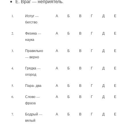
Е. Враг — неприятель.
1.
Испуг —
А
Б
В
Г
Д
Е
бегство
2.
Физика —
А
Б
В
Г
Д
Е
наука
3.
Правильно
А
Б
В
Г
Д
Е
— верно
4.
Грядка —
А
Б
В
Г
Д
Е
огород
5.
Пара- два
А
Б
В
Г
Д
Е
6.
Слово —
А
Б
В
Г
Д
Е
фраза
7.
Бодрый —
А
Б
В
Г
Д
Е
вялый