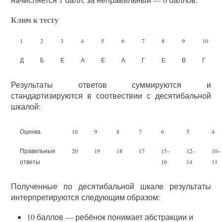
Ключ к тесту
1
2
3
4
5
6
7
8
9
10
Д
Б
Е
А
Е
А
Г
Е
В
Г
Результаты ответов суммируются и
стандартизируются в соотвествии с десятибальной
шкалой:
Оценка
10
9
8
7
6
5
4
Правильные
20
19
18
17
15–
12–
10–
ответы
16
14
11
Полученные по десятибальной шкале результаты
интерпретируются следующим образом:
10 баллов — ребёнок понимает абстракции и