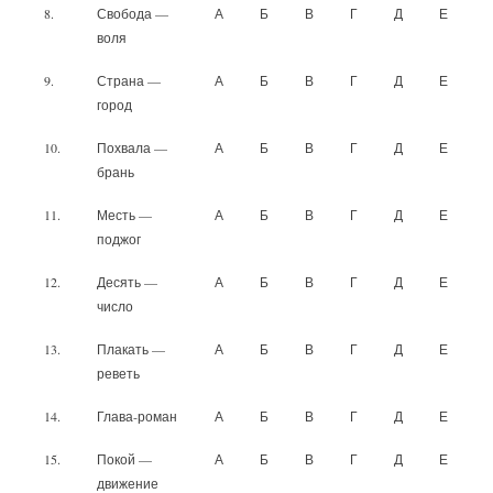
8.
Свобода —
А
Б
В
Г
Д
Е
воля
9.
Страна —
А
Б
В
Г
Д
Е
город
10.
Похвала —
А
Б
В
Г
Д
Е
брань
11.
Месть —
А
Б
В
Г
Д
Е
поджог
12.
Десять —
А
Б
В
Г
Д
Е
число
13.
Плакать —
А
Б
В
Г
Д
Е
реветь
14.
Глава-роман
А
Б
В
Г
Д
Е
15.
Покой —
А
Б
В
Г
Д
Е
движение