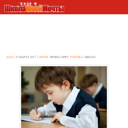
Использование методики
“Сложные аналогии” для
тестирования школьников
ДАТА:
22 МАРТА 2017
АВТОР:
ИРИНА ГИФТ
РУБРИКА:
ШКОЛА