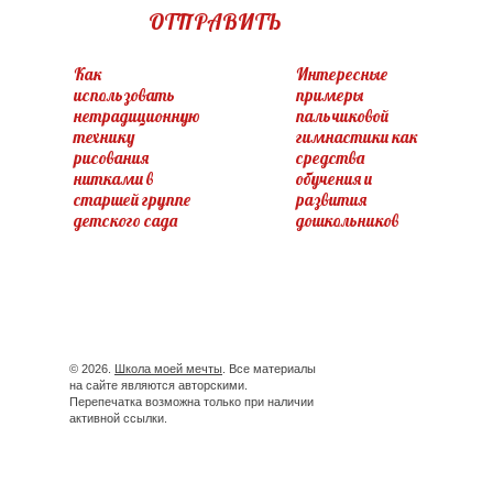
ОТПРАВИТЬ
Как
Интересные
использовать
примеры
нетрадиционную
пальчиковой
технику
гимнастики как
рисования
средства
нитками в
обучения и
старшей группе
развития
детского сада
дошкольников
© 2026.
Школа моей мечты
. Все материалы
на сайте являются авторскими.
Перепечатка возможна только при наличии
активной ссылки.