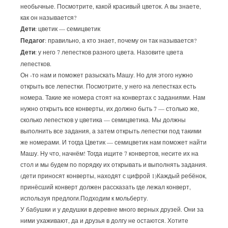
необычные. Посмотрите, какой красивый цветок. А вы знаете,
как он называется?
Дети
: цветик — семицветик
Педагог
: правильно, а кто знает, почему он так называется?
Дети
: у него 7 лепестков разного цвета. Назовите цвета
лепестков.
Он -то нам и поможет разыскать Машу. Но для этого нужно
открыть все лепестки. Посмотрите, у него на лепестках есть
номера. Такие же номера стоят на конвертах с заданиями. Нам
нужно открыть все конверты, их должно быть 7 — столько же,
сколько лепестков у цветика — семицветика. Мы должны
выполнить все задания, а затем открыть лепестки под такими
же номерами. И тогда Цветик — семицветик нам поможет найти
Машу. Ну что, начнём! Тогда ищите 7 конвертов, несите их на
стол и мы будем по порядку их открывать и выполнять задания.
(дети приносят конверты, находят с цифрой 1)Каждый ребёнок,
принёсший конверт должен рассказать где лежал конверт,
используя предлоги.Подходим к мольберту.
У бабушки и у дедушки в деревне много верных друзей. Они за
ними ухаживают, да и друзья в долгу не остаются. Хотите