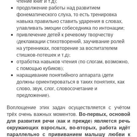
чтение книг и т.д);
продолжение работы над развитием
фонематического слуха, то есть тренировка
навыка правильно ставить ударения в словах,
улавливать эмоции собеседника по интонации;
привлечение детей к речевому творчеству
(декламации стихотворений, заучивание ролей
на утренниках, повторение за воспитателем
стишков-потешек и т.д);
отработка навыков чтения (по слогам, возможно,
с помощью кубиков);
наращивание понятийного аппарата (дети
должны ориентироваться в таких понятиях, как
слово, звук, слог, словосочетание и
предложение).
Воплощение этих задач осуществляется с учётом
Во-первых, основой
трёх очень важных моментов.
для развития речи (как и прежде) является речь
окружающих взрослых, во-вторых, работа идёт
параллельно с прививанием малышу любви к