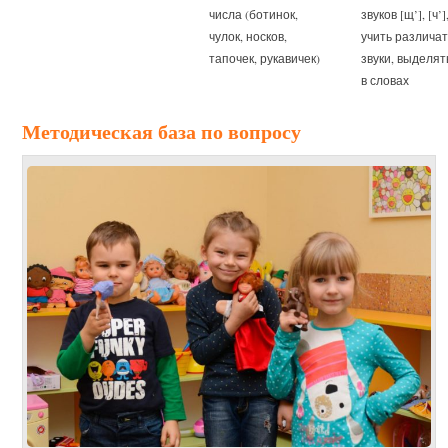
числа (ботинок,
звуков [щ’], [ч’]
чулок, носков,
учить различат
тапочек, рукавичек)
звуки, выделят
в словах
Методическая база по вопросу