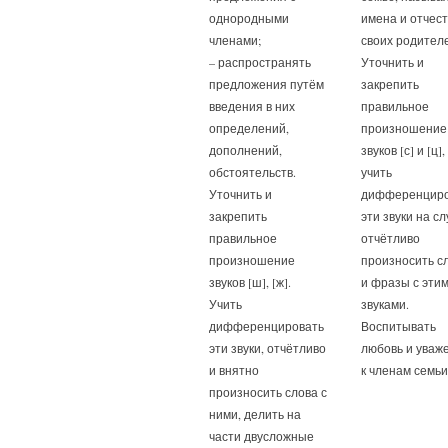
однородными
имена и отчес
членами;
своих родител
– распространять
Уточнить и
предложения путём
закрепить
введения в них
правильное
определений,
произношение
дополнений,
звуков [с] и [ц],
обстоятельств.
учить
Уточнить и
дифференциро
закрепить
эти звуки на сл
правильное
отчётливо
произношение
произносить с
звуков [ш], [ж].
и фразы с эти
Учить
звуками.
дифференцировать
Воспитывать
эти звуки, отчётливо
любовь и уваж
и внятно
к членам семь
произносить слова с
ними, делить на
части двусложные