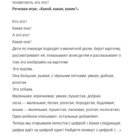
посмотреть, кто это?
Речевая игра: «Какой, какая, какие?»
Кто это?
Какая она?
А это кто?
Какая она?
Дети по очереди подходят к магнитной доске, берут карточку,
рассматривают её, показывают всем детям и рассказывают о
том, кто изображён на карточке
Это корова.
Она большая, рыжая, с чёрными пятнами, умная, дойная,
рогатая.
Это собака.
Маленькая, коричневая, умная, пушистая, добрая.
(коза — маленькая, белая, рогатая, бородатая, бодливая;
кошка — маленькая, пушистая, ласковая, усатая, полосатая)
Один ребёнок описывает, остальные добавляют.
Теперь мы открываем лепесток с цифрой 1.Какая следующая
цифра идёт за цифрой один? Найдите конверт с цифрой 2…>