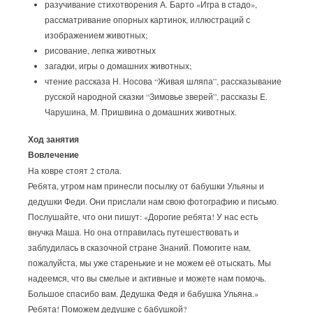
разучивание стихотворения А. Барто «Игра в стадо»,
рассматривание опорных картинок, иллюстраций с
изображением животных;
рисование, лепка животных
загадки, игры о домашних животных;
чтение рассказа Н. Носова “Живая шляпа”, рассказывание
русской народной сказки “Зимовье зверей”, рассказы Е.
Чарушина, М. Пришвина о домашних животных.
Ход занятия
Вовлечение
На ковре стоят 2 стола.
Ребята, утром нам принесли посылку от бабушки Ульяны и
дедушки Феди. Они прислали нам свою фотографию и письмо.
Послушайте, что они пишут: «Дорогие ребята! У нас есть
внучка Маша. Но она отправилась путешествовать и
заблудилась в сказочной стране Знаний. Помогите нам,
пожалуйста, мы уже старенькие и не можем её отыскать. Мы
надеемся, что вы смелые и активные и можете нам помочь.
Большое спасибо вам. Дедушка Федя и бабушка Ульяна.»
Ребята! Поможем дедушке с бабушкой?