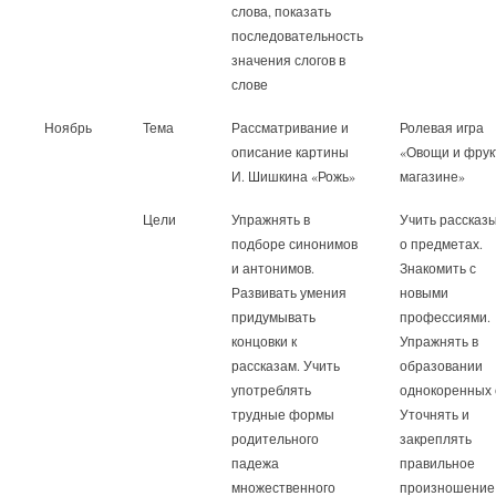
слова, показать
последовательность
значения слогов в
слове
Ноябрь
Тема
Рассматривание и
Ролевая игра
описание картины
«Овощи и фрук
И. Шишкина «Рожь»
магазине»
Цели
Упражнять в
Учить рассказ
подборе синонимов
о предметах.
и антонимов.
Знакомить с
Развивать умения
новыми
придумывать
профессиями.
концовки к
Упражнять в
рассказам. Учить
образовании
употреблять
однокоренных 
трудные формы
Уточнять и
родительного
закреплять
падежа
правильное
множественного
произношение