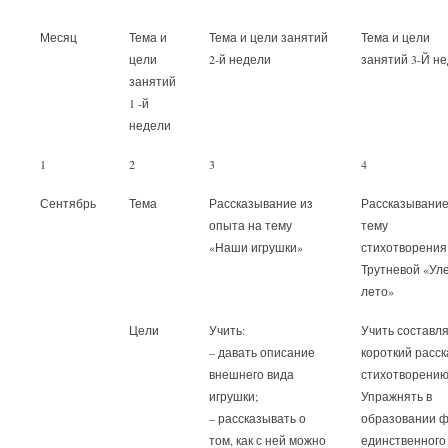
Месяц
Тема и
Тема и цели занятий
Тема и цели
цели
2-й недели
занятий 3-Й н
занятий
1 -й
недели
1
2
3
4
Сентябрь
Тема
Рассказывание из
Рассказывание
опыта на тему
тему
«Наши игрушки»
стихотворения
Трутневой «Ул
лето»
Цели
Учить:
Учить составл
– давать описание
короткий расск
внешнего вида
стихотворению
игрушки;
Упражнять в
– рассказывать о
образовании 
том, как с ней можно
единственного