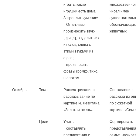
играть, какие
множественно
игрушки есть дома.
чисел имён
Закреплять умение:
существительн
– Отчётливо
обозначающих
произносить звуки
животных
[с] и [з], выделять их
из слов, слова с
этими звуками из
фраз;
– произносить
фразы громко, тихо,
шёпотом
Октябрь
Тема
Рассматривание и
Составление
рассказывание по
рассказа из о
картине И. Левитана
по сюжетной
«Золотая осень»
картине «Семь
Цели
Учить:
Формировать
– составлять
представления
предложения с
семье, называ