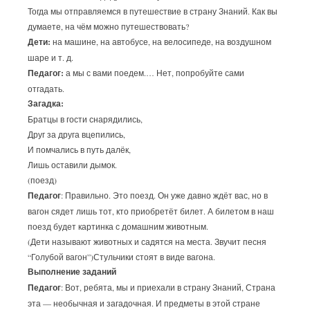
Тогда мы отправляемся в путешествие в страну Знаний. Как вы
думаете, на чём можно путешествовать?
Дети:
на машине, на автобусе, на велосипеде, на воздушном
шаре и т. д.
Педагог:
а мы с вами поедем.… Нет, попробуйте сами
отгадать.
Загадка:
Братцы в гости снарядились,
Друг за друга вцепились,
И помчались в путь далёк,
Лишь оставили дымок.
(поезд)
Педагог
: Правильно. Это поезд. Он уже давно ждёт вас, но в
вагон сядет лишь тот, кто приобретёт билет. А билетом в наш
поезд будет картинка с домашним животным.
(Дети называют животных и садятся на места. Звучит песня
“Голубой вагон”)Стульчики стоят в виде вагона.
Выполнение заданий
Педагог
: Вот, ребята, мы и приехали в страну Знаний, Страна
эта — необычная и загадочная. И предметы в этой стране