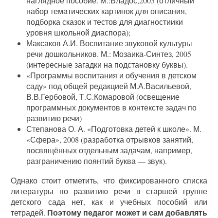
наглядное пособие. М.:Владос,2003 (отличный
набор тематических картинок для описания,
подборка сказок и тестов для диагностиики
уровня школьной диаспора);
Максаков А.И. Воспитание звуковой культуры
речи дошкольников. М.: Мозаика-Синтез, 2005
(интересные загадки на подстановку буквы).
«Программы воспитания и обучения в детском
саду» под общей редакцией М.А.Васильевой,
В.В.Гербовой, Т.С.Комаровой (освещение
программных документов в контексте задач по
развитию речи)
Степанова О. А. «Подготовка детей к школе». М.
«Сфера», 2008 (разработка отрывков занятий,
посвящённых отдельным задачам, например,
разграничению поянтий буква — звук).
Однако стоит отметить, что фиксированного списка
литературы по развитию речи в старшей группе
детского сада нет, как и учебных пособий или
Поэтому педагог может и сам добавлять
тетрадей.