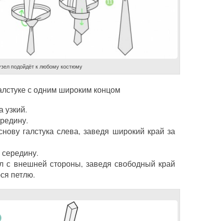
узел подойдёт к любому костюму
алстуке с одним широким концом
 узкий.
редину.
нову галстука слева, заведя широкий край за
 середину.
 с внешней стороны, заведя свободный край
ся петлю.