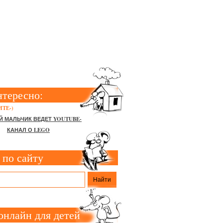
К В ШКОЛУ
нтересно:
ТЕ-)
Й МАЛЬЧИК ВЕДЕТ YOUTUBE-
КАНАЛ О LEGO
 по сайту
онлайн для детей