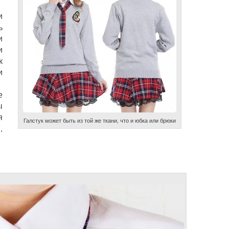
и
ь
и
и
к
и
е
ы
я
Галстук может быть из той же ткани, что и юбка или брюки
,