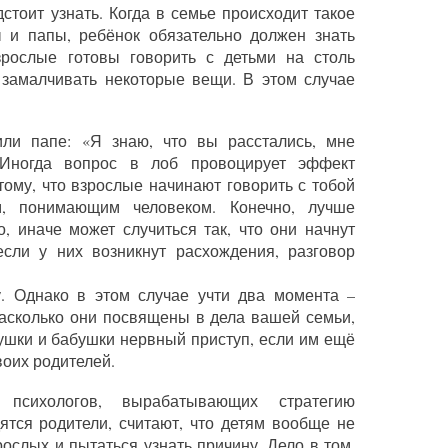
дстоит узнать. Когда в семье происходит такое
ы и папы, ребёнок обязательно должен знать
рослые готовы говорить с детьми на столь
 замалчивать некоторые вещи. В этом случае
ли папе: «Я знаю, что вы расстались, мне
 Иногда вопрос в лоб провоцирует эффект
тому, что взрослые начинают говорить с тобой
, понимающим человеком. Конечно, лучше
, иначе может случиться так, что они начнут
если у них возникнут расхождения, разговор
. Однако в этом случае учти два момента –
насколько они посвящены в дела вашей семьи,
ушки и бабушки нервный приступ, если им ещё
воих родителей.
 психологов, вырабатывающих стратегию
ятся родители, считают, что детям вообще не
ослых и пытаться узнать причину. Дело в том,