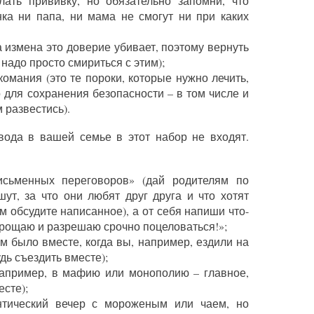
елать прививку, но обязательно запомни, что
нка ни папа, ни мама не смогут ни при каких
а измена это доверие убивает, поэтому вернуть
 надо просто смириться с этим);
комания (это те пороки, которые нужно лечить,
о для сохранения безопасности – в том числе и
 развестись).
вода в вашей семье в этот набор не входят.
исьменных переговоров» (дай родителям по
шут, за что они любят друг друга и что хотят
м обсудите написанное), а от себя напиши что-
прощаю и разрешаю срочно поцеловаться!»;
м было вместе, когда вы, например, ездили на
дь съездить вместе);
например, в мафию или монополию – главное,
сте);
нтический вечер с мороженым или чаем, но