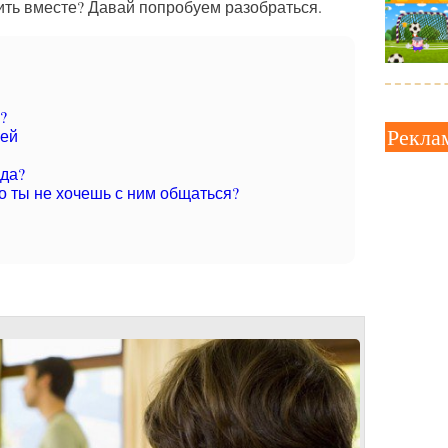
ить вместе? Давай попробуем разобраться.
?
Рекла
лей
ода?
о ты не хочешь с ним общаться?