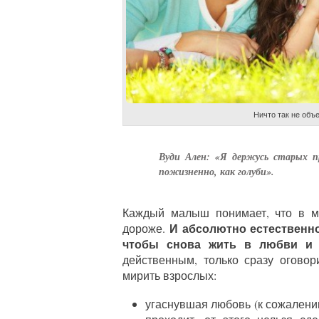
Ничто так не объ
Вуди Ален: «Я держусь старых п
пожизненно, как голуби».
Каждый малыш понимает, что в ми
И абсолютно естественно
дороже.
чтобы снова жить в любви и 
действенным, только сразу оговор
мирить взрослых:
угаснувшая любовь (к сожален