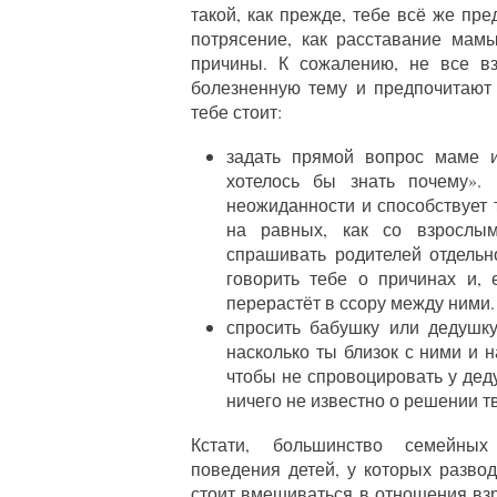
такой, как прежде, тебе всё же пре
потрясение, как расставание мам
причины. К сожалению, не все вз
болезненную тему и предпочитают
тебе стоит:
задать прямой вопрос маме и
хотелось бы знать почему».
неожиданности и способствует 
на равных, как со взрослым
спрашивать родителей отдельно
говорить тебе о причинах и, 
перерастёт в ссору между ними.
спросить бабушку или дедушку
насколько ты близок с ними и 
чтобы не спровоцировать у дед
ничего не известно о решении т
Кстати, большинство семейных
поведения детей, у которых развод
стоит вмешиваться в отношения взр