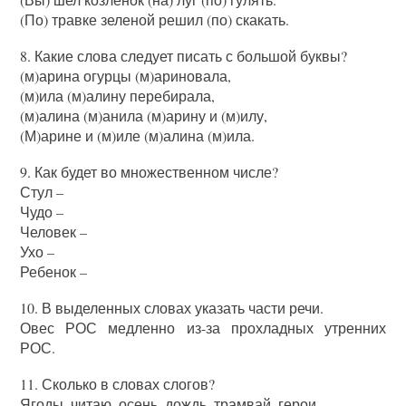
(По) травке зеленой решил (по) скакать.
8. Какие слова следует писать с большой буквы?
(м)арина огурцы (м)ариновала,
(м)ила (м)алину перебирала,
(м)алина (м)анила (м)арину и (м)илу,
(М)арине и (м)иле (м)алина (м)ила.
9. Как будет во множественном числе?
Стул –
Чудо –
Человек –
Ухо –
Ребенок –
10. В выделенных словах указать части речи.
Овес РОС медленно из-за прохладных утренних
РОС.
11. Сколько в словах слогов?
Ягоды, читаю, осень, дождь, трамвай, герои.