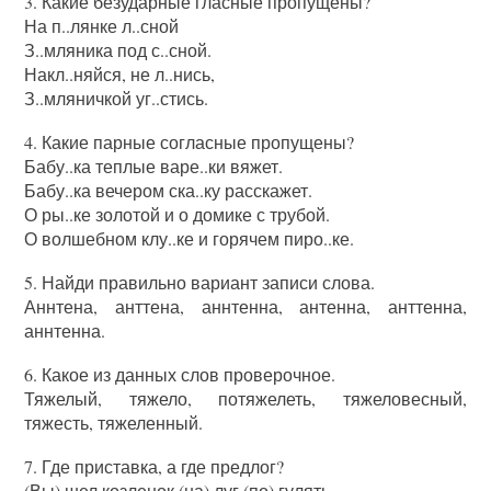
3. Какие безударные гласные пропущены?
На п..лянке л..сной
З..мляника под с..сной.
Накл..няйся, не л..нись,
З..мляничкой уг..стись.
4. Какие парные согласные пропущены?
Бабу..ка теплые варе..ки вяжет.
Бабу..ка вечером ска..ку расскажет.
О ры..ке золотой и о домике с трубой.
О волшебном клу..ке и горячем пиро..ке.
5. Найди правильно вариант записи слова.
Аннтена, анттена, аннтенна, антенна, анттенна,
аннтенна.
6. Какое из данных слов проверочное.
Тяжелый, тяжело, потяжелеть, тяжеловесный,
тяжесть, тяжеленный.
7. Где приставка, а где предлог?
(Вы) шел козленок (на) луг (по) гулять.