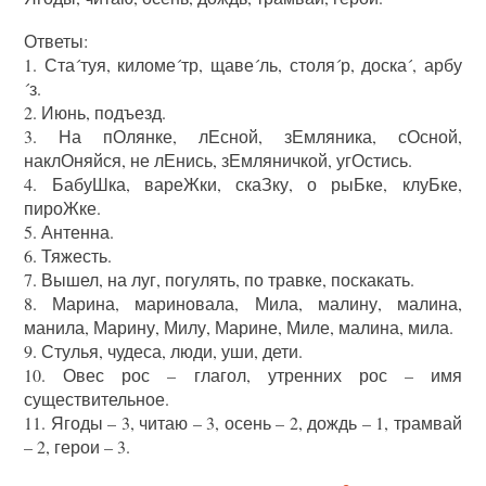
Ответы:
1. Ста´туя, киломе´тр, щаве´ль, столя´р, доска´, арбу
´з.
2. Июнь, подъезд.
3. На пОлянке, лЕсной, зЕмляника, сОсной,
наклОняйся, не лЕнись, зЕмляничкой, угОстись.
4. БабуШка, вареЖки, скаЗку, о рыБке, клуБке,
пироЖке.
5. Антенна.
6. Тяжесть.
7. Вышел, на луг, погулять, по травке, поскакать.
8. Марина, мариновала, Мила, малину, малина,
манила, Марину, Милу, Марине, Миле, малина, мила.
9. Стулья, чудеса, люди, уши, дети.
10. Овес рос – глагол, утренних рос – имя
существительное.
11. Ягоды – 3, читаю – 3, осень – 2, дождь – 1, трамвай
– 2, герои – 3.