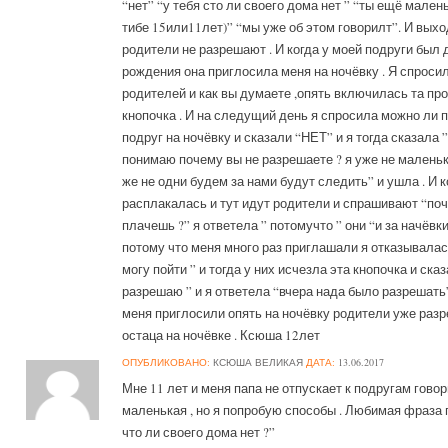
“нет” “у тебя сто ли своего дома нет ” “ты ещё мален
тибе 15или11лет)” “мы уже об этом говорилт”. И выхо
родители не разрешают . И когда у моей подруги был 
рождения она приглосила меня на ночёвку . Я спроси
родителей и как вы думаете ,опять включилась та пр
кнопочка . И на следущий день я спросила можно ли 
подруг на ночёвку и сказали “НЕТ” и я тогда сказала ”
понимаю почему вы не разрешаете ? я уже не маленьк
же не одни будем за нами будут следить” и ушла . И к
расплакалась и тут идут родители и спрашивают “по
плачешь ?” я ответела ” потомучто ” они “и за начёвки 
потому что меня много раз приглашали я отказывалась
могу пойти ” и тогда у них исчезла эта кнопочка и ска
разрешаю ” и я ответела “вчера нада было разрешать”
меня приглосили опять на ночёвку родители уже раз
остаца на ночёвке . Ксюша 12лет
ОПУБЛИКОВАНО:
КСЮША ВЕЛИКАЯ
ДАТА:
13.06.2017
Мне 11 лет и меня папа не отпускает к подругам говор
маленькая , но я попробую способы . Любимая фраза п
что ли своего дома нет ?”