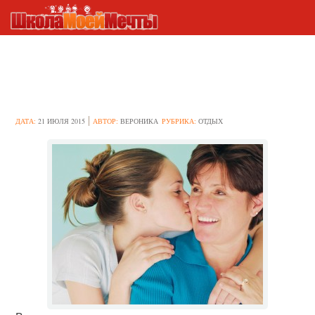
Как отпроситься у родителей
на ночевку к друзьям?
ДАТА:
21 ИЮЛЯ 2015
АВТОР:
ВЕРОНИКА
РУБРИКА:
ОТДЫХ