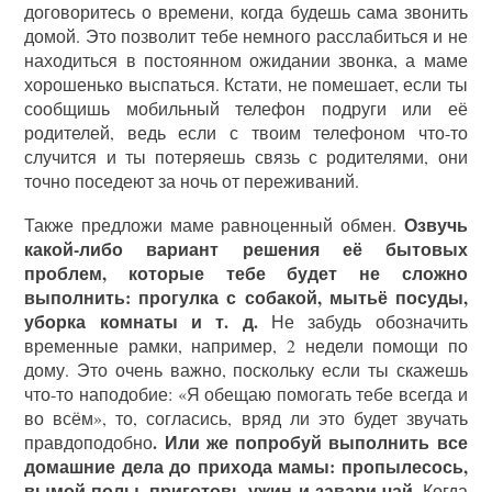
договоритесь о времени, когда будешь сама звонить
домой. Это позволит тебе немного расслабиться и не
находиться в постоянном ожидании звонка, а маме
хорошенько выспаться. Кстати, не помешает, если ты
сообщишь мобильный телефон подруги или её
родителей, ведь если с твоим телефоном что-то
случится и ты потеряешь связь с родителями, они
точно поседеют за ночь от переживаний.
Озвучь
Также предложи маме равноценный обмен.
какой-либо вариант решения её бытовых
проблем, которые тебе будет не сложно
выполнить: прогулка с собакой, мытьё посуды,
уборка комнаты и т. д.
Не забудь обозначить
временные рамки, например, 2 недели помощи по
дому. Это очень важно, поскольку если ты скажешь
что-то наподобие: «Я обещаю помогать тебе всегда и
во всём», то, согласись, вряд ли это будет звучать
. Или же попробуй выполнить все
правдоподобно
домашние дела до прихода мамы: пропылесось,
вымой полы, приготовь ужин и завари чай.
Когда