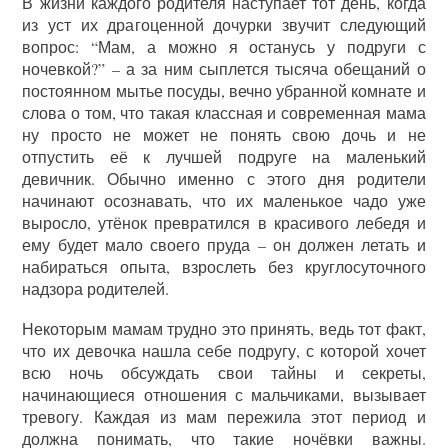
В жизни каждого родителя наступает тот день, когда
из уст их драгоценной дочурки звучит следующий
вопрос: “Мам, а можно я останусь у подруги с
ночевкой?” – а за ним сыплется тысяча обещаний о
постоянном мытье посуды, вечно убранной комнате и
слова о том, что такая классная и современная мама
ну просто не может не понять свою дочь и не
отпустить её к лучшей подруге на маленький
девичник. Обычно именно с этого дня родители
начинают осознавать, что их маленькое чадо уже
выросло, утёнок превратился в красивого лебедя и
ему будет мало своего пруда – он должен летать и
набираться опыта, взрослеть без круглосуточного
надзора родителей.
Некоторым мамам трудно это принять, ведь тот факт,
что их девочка нашла себе подругу, с которой хочет
всю ночь обсуждать свои тайны и секреты,
начинающиеся отношения с мальчиками, вызывает
тревогу. Каждая из мам пережила этот период и
должна понимать, что такие ночёвки важны.