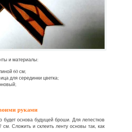
нты и материалы:
линой 60 см;
вица для серединки цветка;
оновый;
своими руками
то будет основа будущей броши. Для лепестков
 см. Сложить и склеить ленту основы так, как