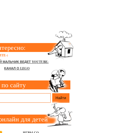
У РЕБЁНКУ
нтересно:
ТЕ-)
Й МАЛЬЧИК ВЕДЕТ YOUTUBE-
КАНАЛ О LEGO
 по сайту
онлайн для детей
ИГРЫ СО