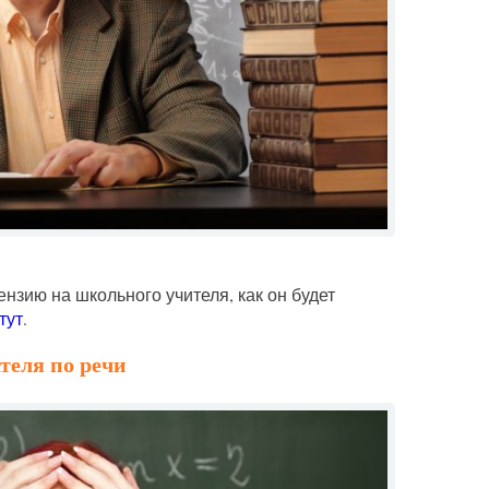
зию на школьного учителя, как он будет
тут
.
теля по речи