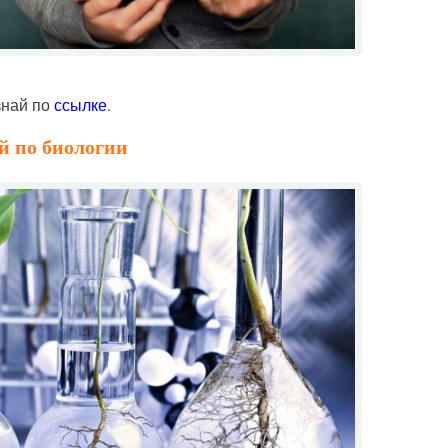
знай по
ссылке
.
й по биологии