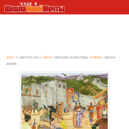
Из четырёх древних
цивилизаций выжила только
китайская – почему
ДАТА:
17 АВГУСТА 2022
АВТОР:
СВЕТЛАНА КАПУСТИНА
РУБРИКА:
ШКОЛА
ЖИЗНИ