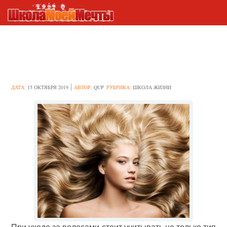
Как можно повлиять на
структуру своих волос?
ДАТА:
15 ОКТЯБРЯ 2019
АВТОР:
QUP
РУБРИКА:
ШКОЛА ЖИЗНИ
При уходе за волосами стоит учитывать не только тип