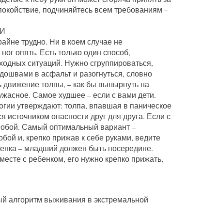
покойствие, подчиняйтесь всем требованиям –
ТИ
райне трудно. Ни в коем случае не
 ног опять. Есть только один способ,
одных ситуаций. Нужно сгруппироваться,
одошвами в асфальт и разогнуться, словно
 движение толпы, – как бы вынырнуть на
ужасное. Самое худшее – если с вами дети.
гии утверждают: толпа, впавшая в паническое
я источником опасности друг для друга. Если с
 собой. Самый оптимальный вариант –
обой и, крепко прижав к себе руками, ведите
ебенка – младший должен быть посередине.
вместе с ребенком, его нужно крепко прижать,
й алгоритм выживания в экстремальной