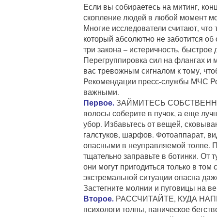
Если вы собираетесь на митинг, конце
скопление людей в любой момент мо
Многие исследователи считают, что 
который абсолютно не заботится об
три закона – истеричность, быстрое
Перегруппировка сил на флангах и 
вас тревожным сигналом к тому, что
Рекомендации пресс-службы МЧС Рос
важными.
Первое.
ЗАЙМИТЕСЬ СОБСТВЕННО
волосы соберите в пучок, а еще луч
убор. Избавьтесь от вещей, сковыва
галстуков, шарфов. Фотоаппарат, ви
опасными в неуправляемой толпе. П
тщательно заправьте в ботинки. От 
они могут пригодиться только в том 
экстремальной ситуации опасна даже
Застегните молнии и пуговицы на ве
Второе.
РАССЧИТАЙТЕ, КУДА НАПР
психологи толпы, паническое бегств