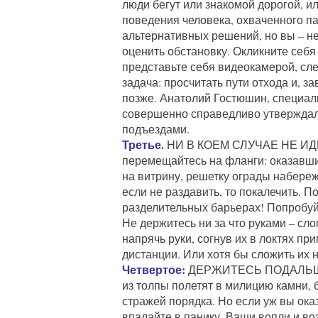
люди бегут или знакомой дорогой, ил
поведения человека, охваченного пан
альтернативных решений, но вы – н
оценить обстановку. Окликните себя 
представьте себя видеокамерой, сл
задача: просчитать пути отхода и, з
позже. Анатолий Гостюшин, специал
совершенно справедливо утверждал,
подъездами.
Третье.
НИ В КОЕМ СЛУЧАЕ НЕ ИДИ
перемещайтесь на фланги: оказавши
на витрину, решетку ограды набережн
если не раздавить, то покалечить. П
разделительных барьерах! Попробуй
Не держитесь ни за что руками – сл
напрячь руки, согнув их в локтях пр
дистанции. Или хотя бы сложить их н
Четвертое:
ДЕРЖИТЕСЬ ПОДАЛЬШЕ 
из толпы полетят в милицию камни, 
стражей порядка. Но если уж вы ока
впадайте в панику. Ваши вопли и воз