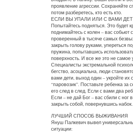
проявление агрессии. Сохраняйте с
потом разберетесь, кто есть кто.
ЕСЛИ ВЫ УПАЛИ ИЛИ С ВАМИ ДЕ
Попытайтесь подняться. Это будет к
поднимайтесь с колен – вас собьют с
проверенный в тысяче самых безвых
закрыть голову руками, упереться п
пружина, попытавшись использовать
поверхность. И все же это не самое 
Специалисты экстремальной психоло
бегство, асоциальна, люди становятс
вами дети, выход один – укройте их
“паровозик”. Поставьте ребенка за с
его след в след. Если с вами два р
Если – не дай Бог – вас сбили с ног 
закрыть собой, повернувшись набок.
ЛУЧШИЙ СПОСОБ ВЫЖИВАНИЯ
Януш Палкевич вывел универсальны
ситуации: