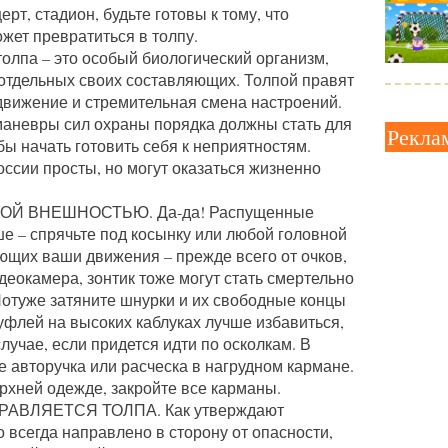
рт, стадион, будьте готовы к тому, что
жет превратиться в толпу.
толпа – это особый биологический организм,
 отдельных своих составляющих. Толпой правят
 движение и стремительная смена настроений.
маневры сил охраны порядка должны стать для
Рекла
бы начать готовить себя к неприятностям.
сии просты, но могут оказаться жизненно
Й ВНЕШНОСТЬЮ. Да-да! Распущенные
ше – спрячьте под косынку или любой головной
ющих ваши движения – прежде всего от очков,
деокамера, зонтик тоже могут стать смертельно
отуже затяните шнурки и их свободные концы
туфлей на высоких каблуках лучше избавиться,
случае, если придется идти по осколкам. В
 авторучка или расческа в нагрудном кармане.
рхней одежде, закройте все карманы.
АВЛЯЕТСЯ ТОЛПА. Как утверждают
о всегда направлено в сторону от опасности,