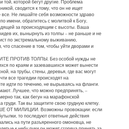
и той, которой бегут другие. Проблема
икой, сводится к тому, что он не ищет
е все. Не лишайте себя возможности здраво
по имени, обратитесь с молитвой к Богу,
едящей за происходящим с высоты. Ваша
авидев их, вынырнуть из толпы – не раньше и не
ист по экстремальному выживанию,
 что спасение в том, чтобы уйти дворами и
ТЕ ПРОТИВ ТОЛПЫ. Без особой нужды не
хся по краям и зазевавшихся может вынести
ой, на трубы, стены, деревья, где вас могут
очти все трагедии происходят на
те идти по течению, не вырываясь на фланги.
омают. Лучшее, что можно предпринять, –
имерно так, как бегун на марафонской
а груди. Так вы защитите свою грудную клетку.
ОТ МИЛИЦИИ. Возможны провокации: если
бутылки, то последуют ответные действия
зались на пути разъяренного омоновца, не
детые к небу руки он может сгоряча принять за