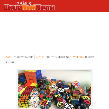
Самое интересное за неделю:
установка Windows 10 и
удивительная сборка кубика
Рубика
ДАТА:
19 АВГУСТА 2019
АВТОР:
DOROTHY.SERGIENKO
РУБРИКА:
ШКОЛА
ЖИЗНИ