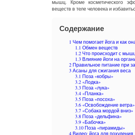
мышц. Кроме косметического эфф
веществ в теле человека и избавить
Содержание
1
Чем помогает йога и как он
1.1
Обмен веществ
1.2
Что происходит с мыш
1.3
Влияние йоги на орган
2
Правильное питание при за
3
Асаны для сжигания веса
3.1
Поза «кобры»
3.2
«Лодка»
3.3
Поза «лука»
3.4
«Планка»
3.5
Поза «посоха»
3.6
«Освобождение ветра»
3.7
«Собака мордой вниз»
3.8
Поза «дельфина»
3.9
«Бабочка»
3.10
Поза «пирамиды»
4
Видео: йога для похудения