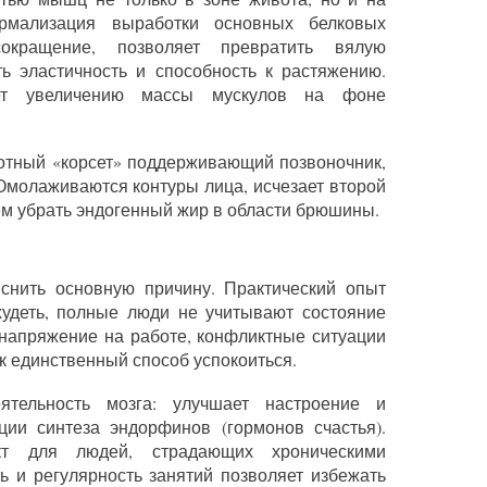
рмализация выработки основных белковых
сокращение, позволяет превратить вялую
ь эластичность и способность к растяжению.
вует увеличению массы мускулов на фоне
отный «корсет» поддерживающий позвоночник,
Омолаживаются контуры лица, исчезает второй
ем убрать эндогенный жир в области брюшины.
нить основную причину. Практический опыт
охудеть, полные люди не учитывают состояние
 напряжение на работе, конфликтные ситуации
к единственный способ успокоиться.
тельность мозга: улучшает настроение и
ции синтеза эндорфинов (гормонов счастья).
кт для людей, страдающих хроническими
ь и регулярность занятий позволяет избежать