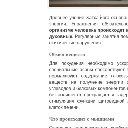
Древнее учение Хатха-йога основа
энергии. Упражнения обязател
организме человека происходят н
духовные.
Регулярные занятия пом
психические нарушения.
Обмен веществ
Для похудения необходимо уско
специальные асаны способствуют 
нормализуют содержание глюкоз
веществ на получение энергии 
углеводов и белковых компонентов
без излишеств, прекращается заде
стимуляция функции щитовидной 
клеток печени.
Что происходит с мышцами
Ожирение сопровождается дряблос