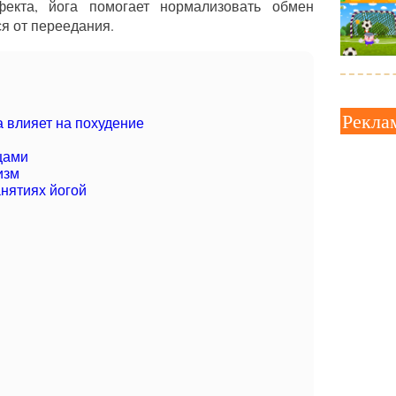
екта, йога помогает нормализовать обмен
ся от переедания.
Рекла
а влияет на похудение
цами
изм
нятиях йогой