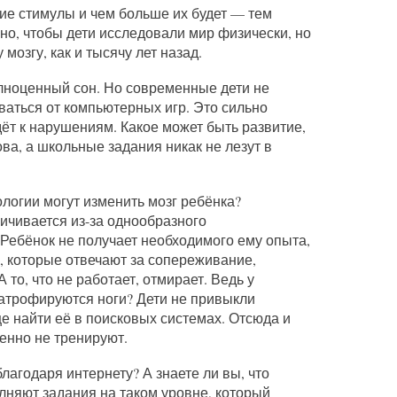
ие стимулы и чем больше их будет — тем
но, чтобы дети исследовали мир физически, но
мозгу, как и тысячу лет назад.
лноценный сон. Но современные дети не
ваться от компьютерных игр. Это сильно
дёт к нарушениям. Какое может быть развитие,
ова, а школьные задания никак не лезут в
логии могут изменить мозг ребёнка?
ичивается из-за однообразного
Ребёнок не получает необходимого ему опыта,
, которые отвечают за сопереживание,
то, что не работает, отмирает. Ведь у
 атрофируются ноги? Дети не привыкли
 найти её в поисковых системах. Отсюда и
енно не тренируют.
лагодаря интернету? А знаете ли вы, что
няют задания на таком уровне, который