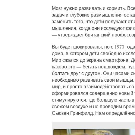
Мозг нужно развивать и кормить. В
задач и глубокие размышления оста
заменить того, что дети получают от
мышления, когда они исследуют физ
— утверждает британский профессор
Вы будет шокированы, но с 1970 года
дома, в котором дети свободно исс
Мир сжался до экрана смартфона. Де
каково это — бегать под дождём, пус
болтать друг с другом. Они часами с
необходимо развивать свои мышцы, з
мир, и просто взаимодействовать со
сформировался совершенно новый ти
стимулируются, где большую часть в
свежем воздухе и не проводим время
Сьюзен Гринфилд. Нам определённо 