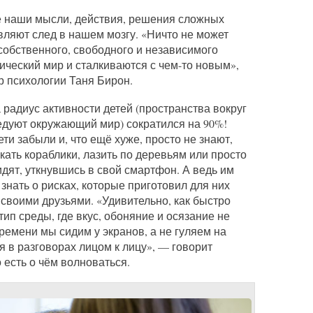
се наши мысли, действия, решения сложных
вляют след в нашем мозгу. «Ничто не может
 собственного, свободного и независимого
ический мир и сталкиваются с чем-то новым»,
 психологии Таня Бирон.
 радиус активности детей (пространства вокруг
ледуют окружающий мир) сократился на 90%!
ти забыли и, что ещё хуже, просто не знают,
кать кораблики, лазить по деревьям или просто
идят, уткнувшись в свой смартфон. А ведь им
нать о рисках, которые приготовил для них
 своими друзьями. «Удивительно, как быстро
п среды, где вкус, обоняние и осязание не
ремени мы сидим у экранов, а не гуляем на
 в разговорах лицом к лицу», — говорит
есть о чём волноваться.